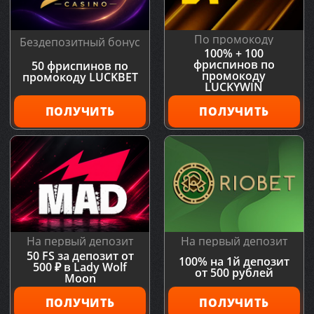
По промокоду
Бездепозитный бонус
100% + 100
фриспинов по
50 фриспинов по
промокоду
промокоду LUCKBET
LUCKYWIN
ПОЛУЧИТЬ
ПОЛУЧИТЬ
На первый депозит
На первый депозит
50 FS за депозит от
100% на 1й депозит
500 ₽ в Lady Wolf
от 500 рублей
Moon
ПОЛУЧИТЬ
ПОЛУЧИТЬ