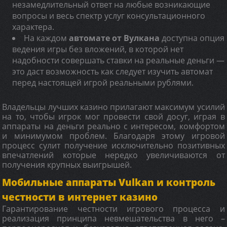
незамедлительный ответ на любые возникающие
вопросы и весь спектр услуг консультационного
характера.
На каждом
автомате от Вулкана
доступна опция
ведения игры без вложений, в которой нет
надобности совершать ставки на реальные деньги —
это даст возможность как следует изучить автомат
перед настоящей игрой реальными рублями.
Владельцы лучших казино прилагают максимум усилий
на то, чтобы игрок мог провести свой досуг, играя в
аппараты на деньги реально с интересом, комфортом
и минимумом проблем. Благодаря этому игровой
процесс сулит получение исключительно позитивных
впечатлений которые нередко увеличиваются от
получения крупных выигрышей.
Мобильные аппараты Vulkan и контроль
честности в интернет казино
Гарантирование честности игрового процесса и
реализация принципа невмешательства в него –