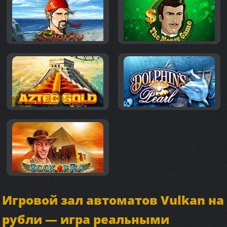
Игровой зал автоматов Vulkan на
рубли — игра реальными