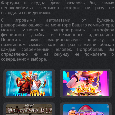
Фортуны в сердца даже, казалось бы, самых
непоколебимых скептиков которые ни разу не
выводили свои денежки.
С игровыми автоматами от Вулкана,
разворачивающиеся на мониторе Вашего компьютера,
можно мгновенно распространить атмосферу
фееричного драйва и безмерного адреналина.
Пережить такую эмоциональную встряску, в
позитивном смысле, хотя бы раз в жизни обязан
каждый современный человек. Попробовав, Вы
определенно ни на секунду не пожалеете о
совершенном выборе.