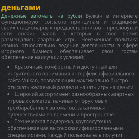
деньгами
Денежные автоматы на рубли
Вулкан в интернете
функционируют согласно принципам и традициям
своих стационарных предшественников – пресловутой
сети онлайн залов, в которых в свое время
размещались азартные игры. Неизменная политика
казино относительно ведения деятельности в сфере
игорного бизнеса обеспечивает свои гостям
обеспечение наилучших условий:
Красочный, комфортный и доступный для
интуитивного понимания интерфейс официального
сайта Vulkan, позволяющий максимально быстро
отыскать желаемый раздел и начать игру на деньги
Широкий ассортимент разнообразных азартных
игровых сюжетов, начиная от фруктовых
трехбарабанных автоматов, заканчивая
путешествиями во времени и пространстве
Техническая поддержка, круглосуточно
обеспечиваемая высококвалифицированными
специалистами. Каждый пользователь получит