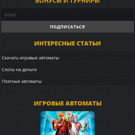
БОНУСЫ И ТУРНИРЫ
ИНТЕРЕСНЫЕ СТАТЬИ
Скачать игровые автоматы
Слоты на деньги
Платные автоматы
ИГРОВЫЕ АВТОМАТЫ