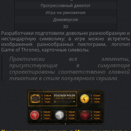
Прогрессивный джекпот
Игра на умножение
Демоверсия
3D
Разработчики подготовили довольно разнообразную и
нестандартную символику: в игре можно встретить
изображения разнообразных пиктограмм, логотип
Game of Thrones, карточные символы.
Практически все элементы,
присутствующие в симуляторе
спроектированы соответственно главной
тематике в стиле популярного сериала