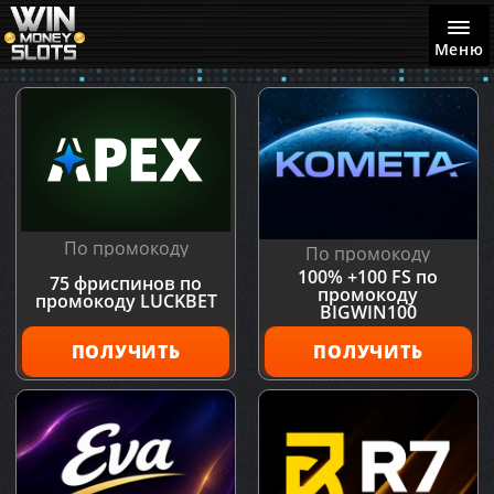
Меню
По промокоду
По промокоду
100% +100 FS по
75 фриспинов по
промокоду
промокоду LUCKBET
BIGWIN100
ПОЛУЧИТЬ
ПОЛУЧИТЬ