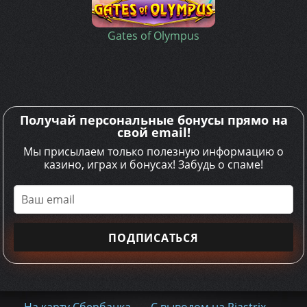
Gates of Olympus
Получай персональные бонусы прямо на
свой email!
Мы присылаем только полезную информацию о
казино, играх и бонусах! Забудь о спаме!