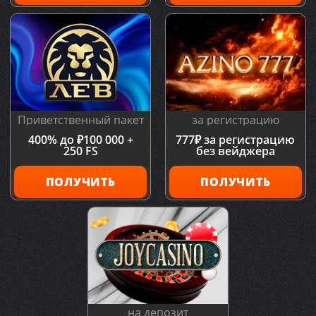
Приветственный пакет
за регистрацию
400% до ₽100 000 +
777₽ за регистрацию
250 FS
без вейджера
ПОЛУЧИТЬ
ПОЛУЧИТЬ
на депозит