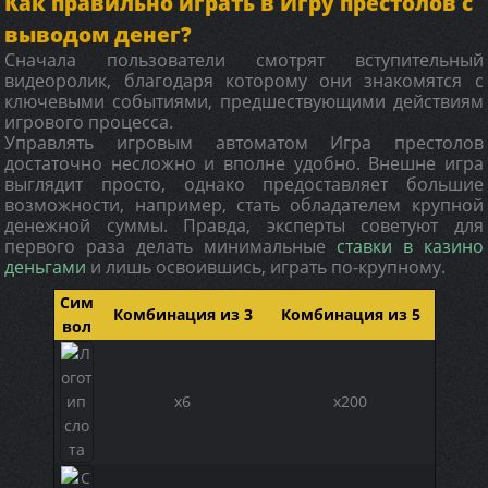
Как правильно играть в Игру престолов с
выводом денег?
Сначала пользователи смотрят вступительный
видеоролик, благодаря которому они знакомятся с
ключевыми событиями, предшествующими действиям
игрового процесса.
Управлять игровым автоматом Игра престолов
достаточно несложно и вполне удобно. Внешне игра
выглядит просто, однако предоставляет большие
возможности, например, стать обладателем крупной
денежной суммы. Правда, эксперты советуют для
первого раза делать минимальные
ставки в казино
деньгами
и лишь освоившись, играть по-крупному.
Сим
Комбинация из 3
Комбинация из 5
вол
х6
х200