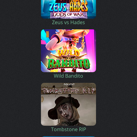
Zeus vs Hades
Wild Bandito
Tombstone RIP