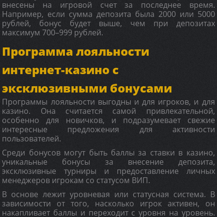
внесены на игровой счет за последнее время.
Например, если сумма депозита была 2000 или 5000
рублей, бонус будет выше, чем при депозитах
максимум 700–999 рублей.
Программа лояльности
интернет-казино с
эксклюзивными бонусами
Программы лояльности выгодны и для игроков, и для
казино. Она считается самой привлекательной,
особенно для новичков, и подразумевает свежие
интересные предложения для активности
пользователей.
Среди бонусов могут быть баллы за ставки в казино,
уникальные бонусы за внесение депозита,
эксклюзивные турниры и предоставление личных
менеджеров игрокам со статусом ВИП.
В основе лежит уровневая или статусная система. В
зависимости от того, насколько игрок активен, он
накапливает баллы и переходит с уровня на уровень.