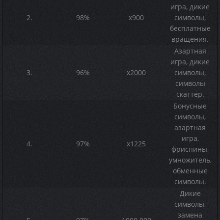
игра, дикие
2.
98%
х900
символы,
бесплатные
вращения.
Азартная
игра, дикие
3.
96%
х2000
символы,
символы
скаттер.
Бонусные
символы,
азартная
игра,
4.
97%
х1225
фриспины,
умножитель,
обменные
символы.
Дикие
символы,
замена