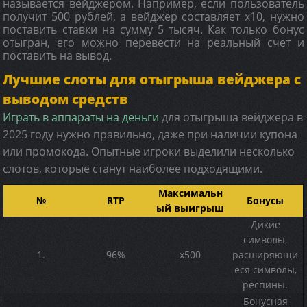
называется вейджером. Например, если пользователь
получит 500 рублей, а вейджер составляет х10, нужно
поставить ставки на сумму 5 тысяч. Как только бонус
отыгран, его можно перевести на реальный счет и
поставить на вывод.
Лучшие слоты для отыгрыша вейджера с
выводом средств
Играть в аппараты на деньги
для отыгрыша вейджера в
2025 году нужно правильно, даже при наличии купона
или промокода. Опытные игроки выделили несколько
слотов, которые станут наиболее подходящими.
Максимальн
№
RTP
Бонусы
ый выигрыш
Дикие
символы,
1.
96%
х500
расширяющи
еся символы,
респины.
Бонусная