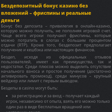
Бездепозитный бонус казино без
вложений – фриспины и реальные
деньги
Бонус без депозита – привилегия в онлайн-казино,
которую можно получить, не пополняя игровой счет.
Чаще всего игроки получают фриспины, которые
можно потратить в слотах с большим процентом
отдачи (RTP). Кроме того, бездепозит предполагает
получение и кешбэка или настоящих финансов.
Бездеп, исходя из официальных отзывов
пользователей, имеет как преимущества, так и
недостатки. Среди плюсов можно выделить отсутствие
начального взноса и простое получение (достаточно
активировать промокод), среди минусов – крупный
вейджер или лимит с первым выводом.
Бездепы в casino могут быть:
за регистрацию и за вход – получает каждый
игрок, независимо от опыта, взять его можно только
один раз в виде бесплатных вращений или