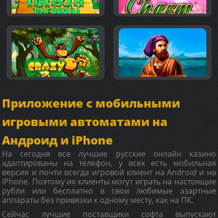
Приложение с мобильными
игровыми автоматами на
Андроид и iPhone
На сегодня все лучшие русские онлайн казино
адаптированы на телефон, у всех есть мобильная
версия и почти всегда игровой клиент на Android и на
iPhone. Поэтому их клиенты могут играть на настоящие
рубли или бесплатно в свои любимые азартные
аппараты без привязки к одному месту, как на ПК.
Сейчас лучшие поставщики софта выпускают