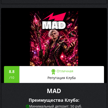
Отличная
8.8
/10
Репутация Клуба
MAD
Преимущества Клуба:
Минимальный депозит: 50 руб.