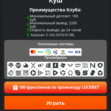
Преимущества Клуба:
Минимальный депозит: 100
руб.
Минимальный вывод: 2200
руб.
Скорость вывода: до 24 часов
Anjouan 3-102-937610 SRL
Платежные системы
Провайдеры
100 фриспинов по промокоду LUCKBET
Играть