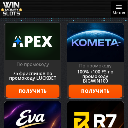
Меню
По промокоду
По промокоду
100% +100 FS по
75 фриспинов по
промокоду
промокоду LUCKBET
BIGWIN100
ПОЛУЧИТЬ
ПОЛУЧИТЬ