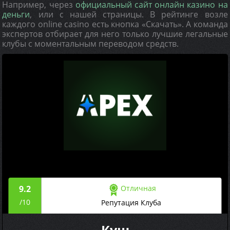
Например, через
официальный сайт онлайн казино на
деньги
, или с нашей страницы. В рейтинге возле
каждого online casino есть кнопка «Скачать». А команда
экспертов отбирает для него только лучшие легальные
клубы с моментальным переводом средств.
Отличная
9.2
/10
Репутация Клуба
Куш