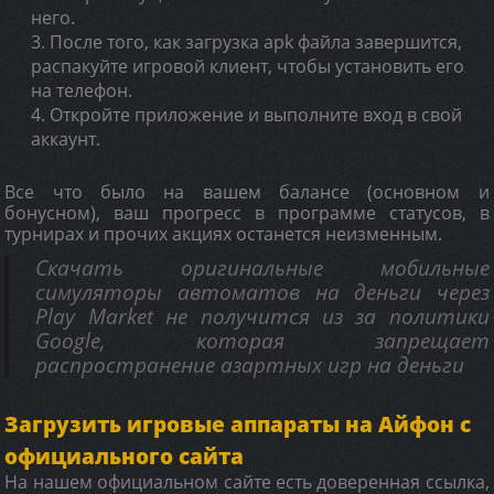
него.
После того, как загрузка apk файла завершится,
распакуйте игровой клиент, чтобы установить его
на телефон.
Откройте приложение и выполните вход в свой
аккаунт.
Все что было на вашем балансе (основном и
бонусном), ваш прогресс в программе статусов, в
турнирах и прочих акциях останется неизменным.
Скачать оригинальные мобильные
симуляторы автоматов на деньги через
Play Market не получится из за политики
Google, которая запрещает
распространение азартных игр на деньги
Загрузить игровые аппараты на Айфон с
официального сайта
На нашем официальном сайте есть доверенная ссылка,