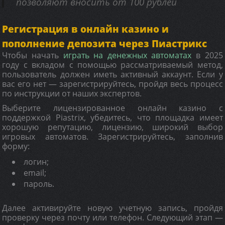
позволяют вносить от 100 рублей
Регистрация в онлайн казино и
пополнение депозита через Пиастрикс
Чтобы начать
играть на денежных автоматах
в 2025
году с вкладом с помощью рассматриваемый метод,
пользователь должен иметь активный аккаунт. Если у
вас его нет — зарегистрируйтесь, пройдя весь процесс
по инструкции от наших экспертов.
Выберите лицензированное онлайн казино с
поддержкой Piastrix, убедитесь, что площадка имеет
хорошую репутацию, лицензию, широкий выбор
игровых автоматов. Зарегистрируйтесь, заполнив
форму:
логин;
email;
пароль.
Далее активируйте новую учетную запись, пройдя
проверку через почту или телефон. Следующий этап —