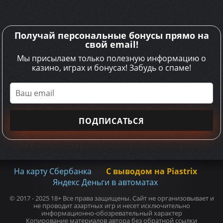
Получай персональные бонусы прямо на
свой email!
Мы присылаем только полезную информацию о
казино, играх и бонусах! Забудь о спаме!
На карту Сбербанка
С выводом на Piastrix
Яндекс Деньги в автоматах
© 2017 - 2025 18+ Все права защищены. Сайт не организовывает и
не проводит азартных игр и несет исключительно
информационно-обозревательный характер
Копирование материалов автора без обратной ссылки