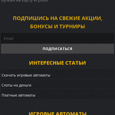
Вулкан на карту игрока.
ПОДПИШИСЬ НА СВЕЖИЕ АКЦИИ,
БОНУСЫ И ТУРНИРЫ
ИНТЕРЕСНЫЕ СТАТЬИ
Скачать игровые автоматы
Слоты на деньги
Платные автоматы
ИГРОВЫЕ АВТОМАТЫ