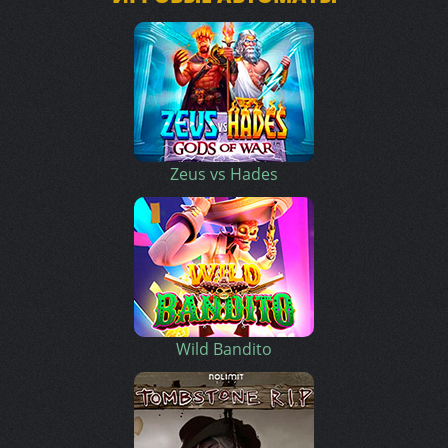
Zeus vs Hades
Wild Bandito