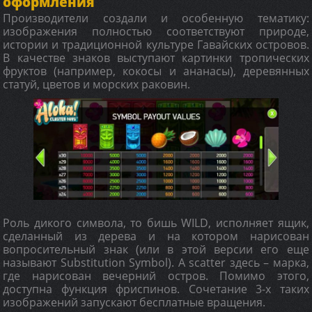
оформления
Производители создали и особенную тематику:
изображения полностью соответствуют природе,
истории и традиционной культуре Гавайских островов.
В качестве знаков выступают картинки тропических
фруктов (например, кокосы и ананасы), деревянных
статуй, цветов и морских раковин.
Роль дикого символа, то бишь WILD, исполняет ящик,
сделанный из дерева и на котором нарисован
вопросительный знак (или в этой версии его еще
называют Substitution Symbol). А scatter здесь – марка,
где нарисован вечерний остров. Помимо этого,
доступна функция фриспинов. Сочетание 3-х таких
изображений запускают бесплатные вращения.