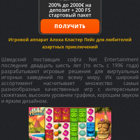
200% до 2000€ на
депозит + 200 FS
стартовый пакет
ПОЛУЧИТЬ
Игровой аппарат Алоха Кластер Пейс для любителей
азартных приключений
Шведский поставщик софта Net Entertainment
последние двадцать шесть лет (то есть с 1996 года)
разрабатывают игровые решения для виртуальных
игорных заведений по всему миру. Их широкий
ассортимент насчитывает множество самых
разнообразных качественных игр с интересными
сюжетами, высоким уровнем графики, хорошим звуком
и ярким дизайном.