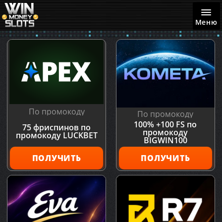
Меню
По промокоду
По промокоду
100% +100 FS по
75 фриспинов по
промокоду
промокоду LUCKBET
BIGWIN100
ПОЛУЧИТЬ
ПОЛУЧИТЬ