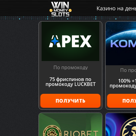
Казино на ден
По промокоду
По пр
75 фриспинов по
100% +1
промокоду LUCKBET
промокоду
ПОЛУЧИТЬ
ПОЛ