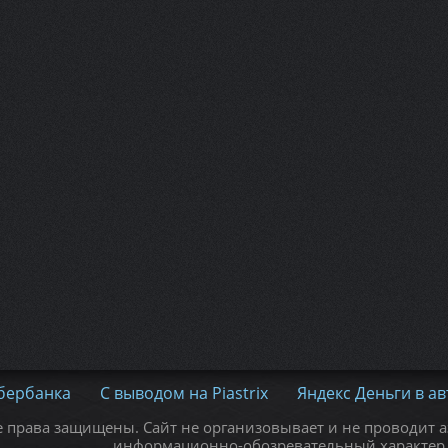
Сбербанка
С выводом на Piastrix
Яндекс Деньги в а
се права защищены. Сайт не организовывает и не проводит 
информационно-обозревательный характер