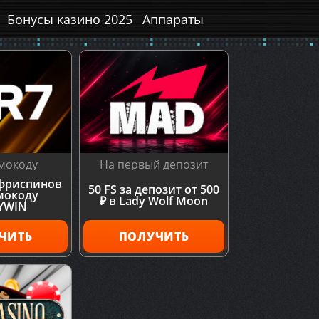
Бонусы казино 2025
Аппараты
мокоду
На первый депозит
 фриспинов
50 FS за депозит от 500
мокоду
₽ в Lady Wolf Moon
YWIN
ЧИТЬ
ПОЛУЧИТЬ