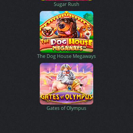
Sugar Rush
The Dog House Megaways
Gates of Olympus