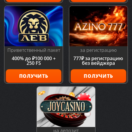
Приветственный пакет
за регистрацию
400% до ₽100 000 +
777₽ за регистрацию
250 FS
без вейджера
ПОЛУЧИТЬ
ПОЛУЧИТЬ
на депозит