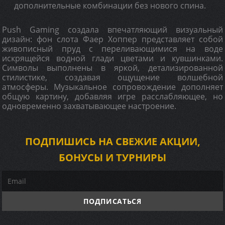
дополнительные комбинации без нового спина.
Push Gaming создала впечатляющий визуальный
дизайн: фон слота Фаер Хоппер представляет собой
живописный пруд с переливающимися на воде
искрящейся водной глади цветами и кувшинками.
Символы выполнены в яркой, детализированной
стилистике, создавая ощущение волшебной
атмосферы. Музыкальное сопровождение дополняет
общую картину, добавляя игре расслабляющее, но
одновременно захватывающее настроение.
ПОДПИШИСЬ НА СВЕЖИЕ АКЦИИ,
БОНУСЫ И ТУРНИРЫ