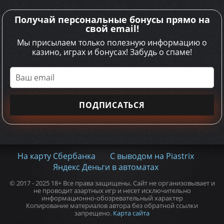
Получай персональные бонусы прямо на
свой email!
Мы присылаем только полезную информацию о
казино, играх и бонусах! Забудь о спаме!
На карту Сбербанка
С выводом на Piastrix
Яндекс Деньги в автоматах
© 2017 - 2025 18+ Все права защищены. Сайт не организовывает и
не проводит азартных игр и несет исключительно
информационно-обозревательный характер
Копирование материалов автора без обратной ссылки
запрещено.
Карта сайта