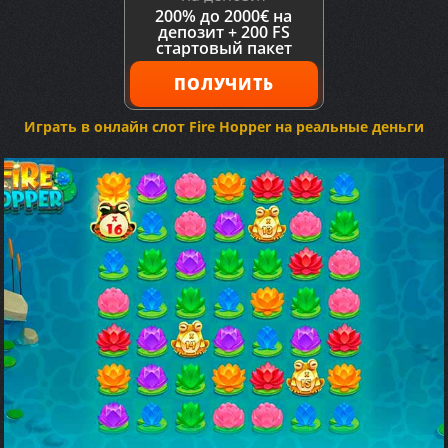
200% до 2000€ на
депозит + 200 FS
стартовый пакет
ПОЛУЧИТЬ
Играть в онлайн слот Fire Hopper на реальные деньги