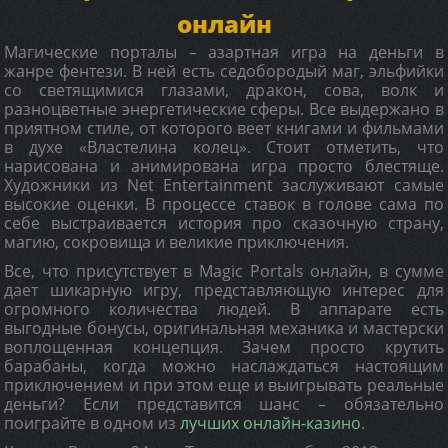
онлайн
Магические порталы – азартная игра на деньги в
жанре фентези. В ней есть седобородый маг, эльфийки
со светящимися глазами, дракон, сова, волк и
разноцветные энергетические сферы. Все выдержано в
приятном стиле, от которого веет книгами и фильмами
в духе «Властелина колец». Стоит отметить, что
нарисована и анимирована игра просто блестяще.
Художники из Net Entertainment заслуживают самые
высокие оценки. В процессе ставок в голове сама по
себе выстраивается история про сказочную страну,
магию, сокровища и великие приключения.
Все, что присутствует в Magic Portals онлайн, в сумме
дает шикарную игру, представляющую интерес для
огромного количества людей. В аппарате есть
выгодные бонусы, оригинальная механика и мастерски
воплощенная концепция. Зачем просто крутить
барабаны, когда можно наслаждаться настоящим
приключением и при этом еще и выигрывать реальные
деньги? Если представится шанс – обязательно
поиграйте в одном из
лучших онлайн-казино
.