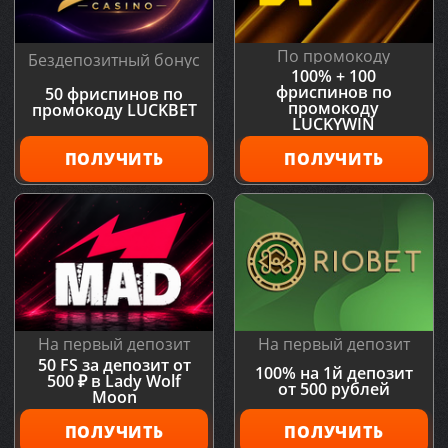
По промокоду
Бездепозитный бонус
100% + 100
фриспинов по
50 фриспинов по
промокоду
промокоду LUCKBET
LUCKYWIN
ПОЛУЧИТЬ
ПОЛУЧИТЬ
На первый депозит
На первый депозит
50 FS за депозит от
100% на 1й депозит
500 ₽ в Lady Wolf
от 500 рублей
Moon
ПОЛУЧИТЬ
ПОЛУЧИТЬ