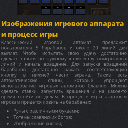
Изображения игрового аппарата
и процесс игры
Классический игровой автомат предложит
пользователя 5 барабанов и около 20 линий для
выплат. Чтобы испытать свою удачу достаточно
сделать ставки по нужному количеству выигрышных
линий и начать вращение. Для запуска вращений
барабанов достаточно нажать соответствующую
кнопку в нижней части экрана. Также есть
автоматические спины, которые упрощают
использование игровых автоматов Славяне. Можно
сделать ставки, запустить вращения и на какое-то
время отойти по делам. В процессе игры азартным
игрокам придется ловить на барабанах:
Руны с различными буквами;
Тотемы славянских богов;
Изображения князей;