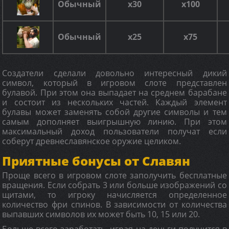
Обычный
х30
х100
Обычный
х25
х75
Создатели сделали довольно интересный дикий
символ, который в игровом слоте представлен
булавой. При этом она выпадает на среднем барабане
и состоит из нескольких частей. Каждый элемент
булавы может заменять собой другие символы и тем
самым дополняет выигрышную линию. При этом
максимальный доход пользователи получат если
соберут древнеславянское оружие целиком.
Приятные бонусы от Славян
Проще всего в игровом слоте заполучить бесплатные
вращения. Если собрать 3 или больше изображений со
щитами, то игроку начисляется определенное
количество фри спинов. В зависимости от количества
выпавших символов их может быть 10, 15 или 20.
Больше всего заработать, играя на деньги получится в