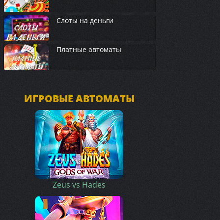
Слоты на деньги
Платные автоматы
ИГРОВЫЕ АВТОМАТЫ
Zeus vs Hades