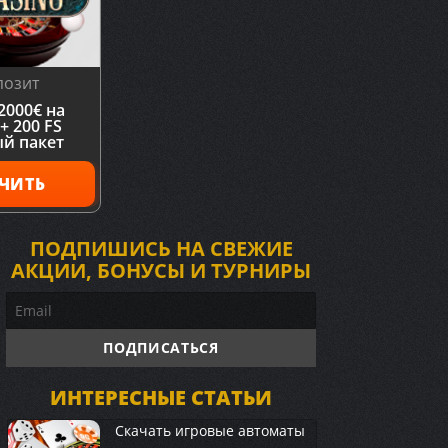
позит
2000€ на
+ 200 FS
ый пакет
ЧИТЬ
ПОДПИШИСЬ НА СВЕЖИЕ
АКЦИИ, БОНУСЫ И ТУРНИРЫ
ИНТЕРЕСНЫЕ СТАТЬИ
Скачать игровые автоматы