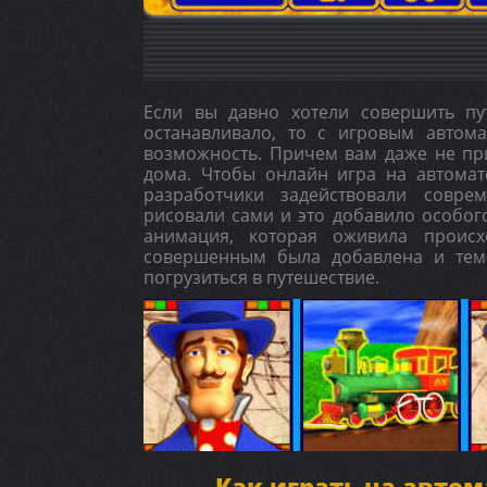
Если вы давно хотели совершить пут
останавливало, то с игровым автома
возможность. Причем вам даже не прид
дома. Чтобы онлайн игра на автомат
разработчики задействовали совре
рисовали сами и это добавило особого
анимация, которая оживила происх
совершенным была добавлена и тема
погрузиться в путешествие.
Как играть на автом