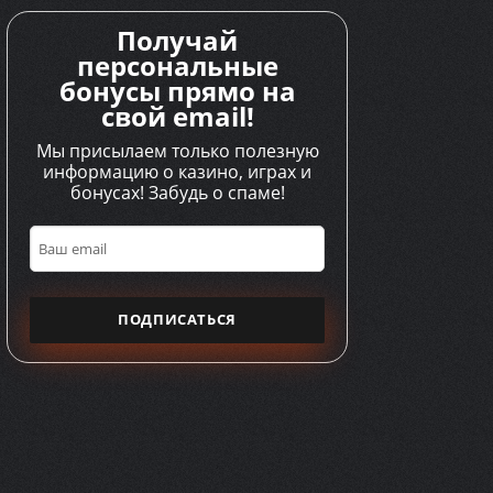
Получай
персональные
бонусы прямо на
свой email!
Мы присылаем только полезную
информацию о казино, играх и
бонусах! Забудь о спаме!