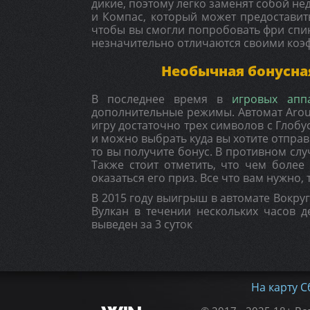
дикие, поэтому легко заменят собой н
и Компас, который может предоставит
чтобы вы смогли попробовать фри спин
незначительно отличаются своими коэ
Необычная бонусная
В последнее время в
игровых апп
дополнительные режимы. Автомат Aroun
игру достаточно трех символов с Глобу
и можно выбрать куда вы хотите отправи
то вы получите бонус. В противном слу
Также стоит отметить, что чем боле
оказаться его приз. Все что вам нужно, 
В 2015 году выигрыш в автомате Вокруг
Вулкан в течении нескольких часов 
выведен за 3 суток
На карту 