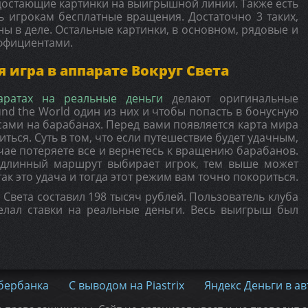
едостающие картинки на выигрышной линии. Также есть
ь игрокам бесплатные вращения. Достаточно 3 таких,
ы в деле. Остальные картинки, в основном, рядовые и
ффициентами.
 игра в аппарате Вокруг Света
аратах на реальные деньги
делают оригинальные
d the World один из них и чтобы попасть в бонусную
сами на барабанах. Перед вами появляется карта мира
ться. Суть в том, что если путешествие будет удачным,
чае потеряете все и вернетесь к вращению барабанов.
е длинный маршрут выбирает игрок, тем выше может
так это удача и тогда этот режим вам точно покориться.
 Света составил 198 тысяч рублей. Пользователь клуба
делал ставки на реальные деньги. Весь выигрыш был
Сбербанка
С выводом на Piastrix
Яндекс Деньги в а