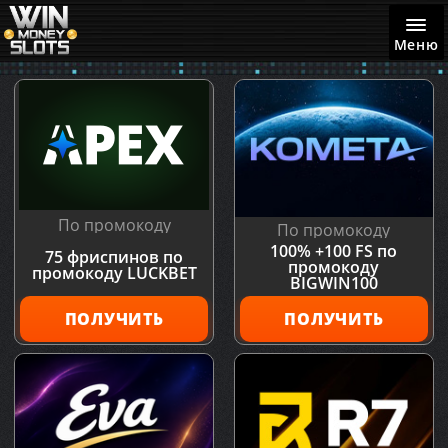
Меню
По промокоду
По промокоду
100% +100 FS по
75 фриспинов по
промокоду
промокоду LUCKBET
BIGWIN100
ПОЛУЧИТЬ
ПОЛУЧИТЬ