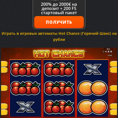
200% до 2000€ на
депозит + 200 FS
стартовый пакет
ПОЛУЧИТЬ
Играть в игровые автоматы Hot Chance (Горячий Шанс) на
рубли