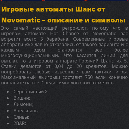
Игровые автоматы Шанс от
Novomatic – описание и символы
Это самый настоящий ретро-слот, потому что в
игровом автомате Hot Chance от Novomatic вас
встретит всего 3 барабана. Современные игровые
аппараты уже давно отказались от такого варианта и с
каждым годом становятся все более
многофункциональными. Что касается линий для
выплат, то в игровом аппарате Горячий Шанс их 5.
Ставки делаются от 0,04 до 20 кредитов. Можно
попробовать любые известные вам тактики игры.
Максимальный выигрыш составит 750 если конечно
поставите на все. Среди символов стоит отметить:
Серебристый Х;
Вишни;
Лимоны;
Апельсины;
Сливы;
2BAR;