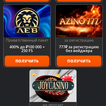
Приветственный пакет
за регистрацию
400% до ₽100 000 +
777₽ за регистрацию
250 FS
без вейджера
ПОЛУЧИТЬ
ПОЛУЧИТЬ
на депозит