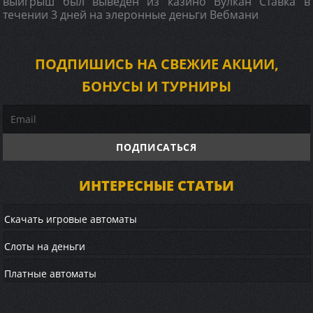
выигрыш был выведен из казино Вулкан Ставка в
течении 3 дней на элеронные деньги Вебмани
ПОДПИШИСЬ НА СВЕЖИЕ АКЦИИ,
БОНУСЫ И ТУРНИРЫ
ИНТЕРЕСНЫЕ СТАТЬИ
Скачать игровые автоматы
Слоты на деньги
Платные автоматы