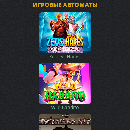
ИГРОВЫЕ АВТОМАТЫ
Zeus vs Hades
Wild Bandito