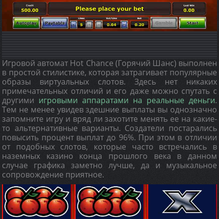
Игровой автомат Hot Chance (Горячий Шанс) выполнен
в простой стилистике, которая затрагивает популярные
образы виртуальных слотов. Здесь нет никаких
примечательных отличий и его даже можно спутать с
другими
игровыми аппаратами на реальные деньги
.
Тем не менее увидев здешние выплаты вы однозначно
запомните игру и вряд ли захотите менять ее на какие-
то альтернативные варианты. Создатели постарались
повысить процент выплат до 96%. При этом в отличии
от подобных слотов, которые часто встречались в
наземных казино конца прошлого века в данном
случае графика заметно лучше, да и музыкальное
сопровождение приятное.