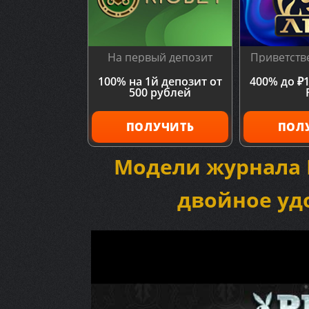
На первый депозит
Приветств
100% на 1й депозит от
400% до ₽1
500 рублей
ПОЛУЧИТЬ
ПОЛ
Модели журнала P
двойное уд