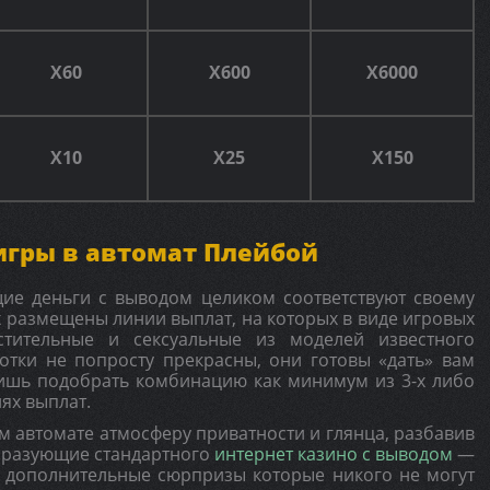
Х60
Х600
Х6000
Х10
Х25
Х150
игры в автомат Плейбой
щие деньги с выводом целиком соответствуют своему
 размещены линии выплат, на которых в виде игровых
тительные и сексуальные из моделей известного
сотки не попросту прекрасны, они готовы «дать» вам
лишь подобрать комбинацию как минимум из 3-х либо
ях выплат.
м автомате атмосферу приватности и глянца, разбавив
образующие стандартного
интернет казино с выводом
—
 дополнительные сюрпризы которые никого не могут