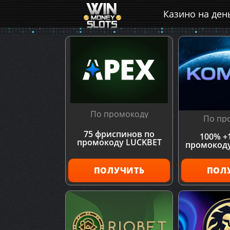
Казино на ден
По промокоду
По пр
75 фриспинов по
100% +1
промокоду LUCKBET
промокоду
ПОЛУЧИТЬ
ПОЛ