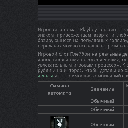
Игровой автомат Playboy онлайн – з
знаком приверженцам азарта и люби
базирующиеся на популярных голливуд
передачах можно все чаще встретить на
Игровой слот Плейбой на реальные де
дополнительными нововведениями, о
увлекательным игровым процессом. К с
рубли и на интерес. Чтобы детальнее 
деньги
и со стоимостью комбинаций сле
Символ
Значение
автомата
Обычный
Обычный
Обычный