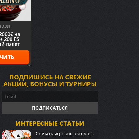
позит
2000€ на
+ 200 FS
ый пакет
ЧИТЬ
ПОДПИШИСЬ НА СВЕЖИЕ
АКЦИИ, БОНУСЫ И ТУРНИРЫ
ИНТЕРЕСНЫЕ СТАТЬИ
Скачать игровые автоматы