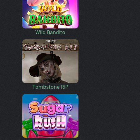
Wild Bandito
Tombstone RIP