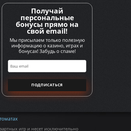
Получай
персональные
бонусы прямо на
свой email!
Мы присылаем только полезную
информацию о казино, играх и
бонусах! Забудь о спаме!
втоматах
азартных игр и несет исключительно