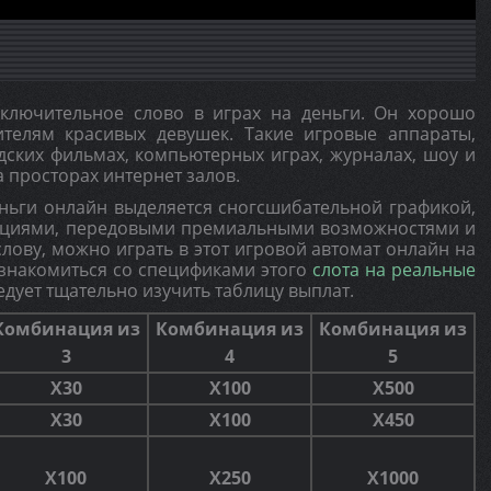
аключительное слово в играх на деньги. Он хорошо
телям красивых девушек. Такие игровые аппараты,
ских фильмах, компьютерных играх, журналах, шоу и
 просторах интернет залов.
ньги онлайн выделяется сногсшибательной графикой,
пциями, передовыми премиальными возможностями и
лову, можно играть в этот игровой автомат онлайн на
ознакомиться со спецификами этого
слота на реальные
дует тщательно изучить таблицу выплат.
Комбинация из
Комбинация из
Комбинация из
3
4
5
Х30
Х100
Х500
Х30
Х100
Х450
Х100
Х250
Х1000