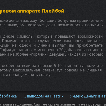
ровом аппарате Плейбой
ящие деньги вас ждут большие бонусные привилегии и
х с выводом, которые дают возможность повысить
 и дикие символы, которые повышают возможности
Помимо этого, в случае если вам посчастливится
у Кими на одной и линий выплат, вы приобретаете
София доставит вам мгновенно 20 добавочных спинов.
ании наиболее «горячих» девушек, каждая из которых
, особенно если за первые 5-10 спинов вы получите
этому максимальная ставка тут совсем не лишняя.
за, и почаще менять ставку.
Сбербанка
С выводом на Piastrix
Яндекс Деньги в а
се права защищены. Сайт не организовывает и не проводит 