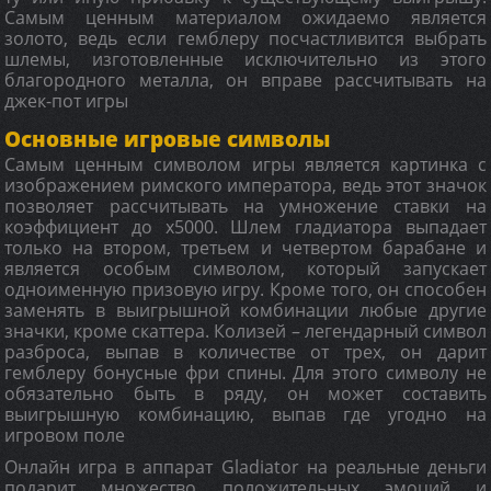
Самым ценным материалом ожидаемо является
золото, ведь если гемблеру посчастливится выбрать
шлемы, изготовленные исключительно из этого
благородного металла, он вправе рассчитывать на
джек-пот игры
Основные игровые символы
Самым ценным символом игры является картинка с
изображением римского императора, ведь этот значок
позволяет рассчитывать на умножение ставки на
коэффициент до x5000. Шлем гладиатора выпадает
только на втором, третьем и четвертом барабане и
является особым символом, который запускает
одноименную призовую игру. Кроме того, он способен
заменять в выигрышной комбинации любые другие
значки, кроме скаттера. Колизей – легендарный символ
разброса, выпав в количестве от трех, он дарит
гемблеру бонусные фри спины. Для этого символу не
обязательно быть в ряду, он может составить
выигрышную комбинацию, выпав где угодно на
игровом поле
Онлайн игра в аппарат Gladiator на реальные деньги
подарит множество положительных эмоций и