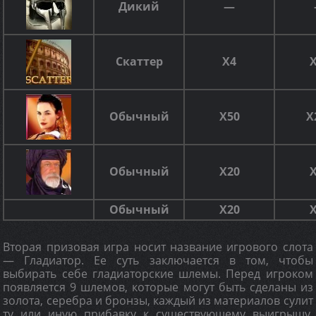
Дикий
—
Скаттер
Х4
Обычный
Х50
Х
Обычный
Х20
Обычный
Х20
Вторая призовая игра носит название игрового слота
— Гладиатор. Ее суть заключается в том, чтобы
выбирать себе гладиаторские шлемы. Перед игроком
появляется 9 шлемов, которые могут быть сделаны из
золота, серебра и бронзы, каждый из материалов сулит
ту или иную прибавку к существующему выигрышу.