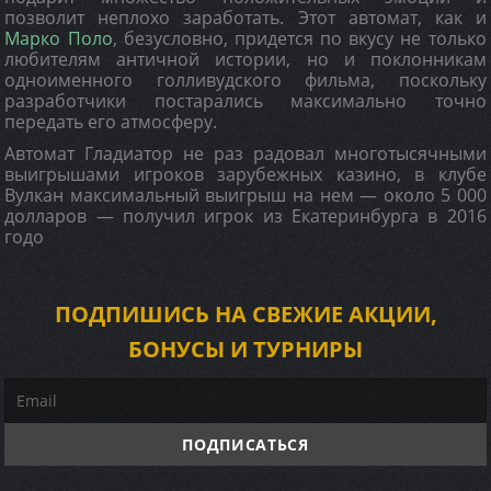
позволит неплохо заработать. Этот автомат, как и
Марко Поло
, безусловно, придется по вкусу не только
любителям античной истории, но и поклонникам
одноименного голливудского фильма, поскольку
разработчики постарались максимально точно
передать его атмосферу.
Автомат Гладиатор не раз радовал многотысячными
выигрышами игроков зарубежных казино, в клубе
Вулкан максимальный выигрыш на нем — около 5 000
долларов — получил игрок из Екатеринбурга в 2016
годо
ПОДПИШИСЬ НА СВЕЖИЕ АКЦИИ,
БОНУСЫ И ТУРНИРЫ