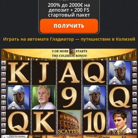
200% до 2000€ на
депозит + 200 FS
стартовый пакет
ПОЛУЧИТЬ
Играть на автомате Гладиатор — путешествие в Колизей