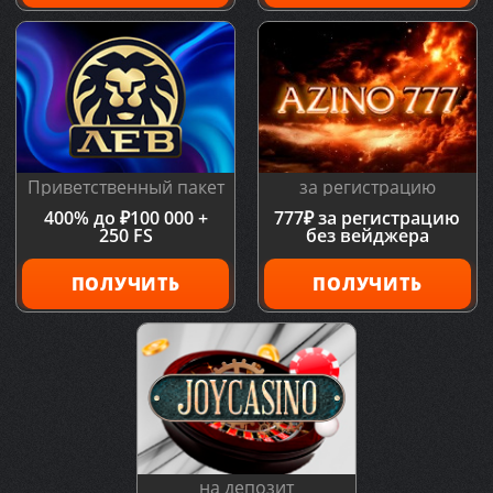
Приветственный пакет
за регистрацию
400% до ₽100 000 +
777₽ за регистрацию
250 FS
без вейджера
ПОЛУЧИТЬ
ПОЛУЧИТЬ
на депозит