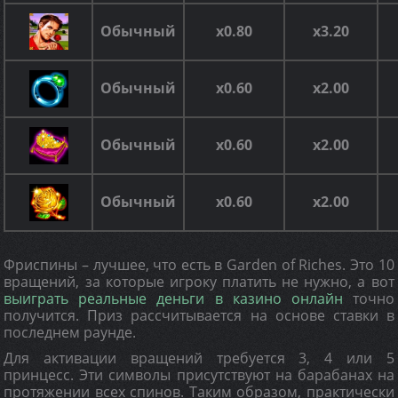
Обычный
х0.80
х3.20
Обычный
х0.60
х2.00
Обычный
х0.60
х2.00
Обычный
х0.60
х2.00
Фриспины – лучшее, что есть в Garden of Riches. Это 10
вращений, за которые игроку платить не нужно, а вот
выиграть реальные деньги в казино онлайн
точно
получится. Приз рассчитывается на основе ставки в
последнем раунде.
Для активации вращений требуется 3, 4 или 5
принцесс. Эти символы присутствуют на барабанах на
протяжении всех спинов. Таким образом, практически