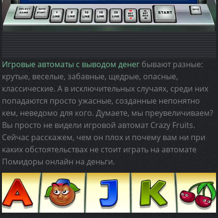
Игровые автоматы с выводом денег
бывают разные:
крутые, веселые, забавные, щедрые, опасные,
классические. А в исключительных случаях, среди них
попадаются просто ужасные, созданные непонятно
кем, неведомо для кого. Думаете, мы преувеличиваем?
Вы просто не видели игровой автомат Crazy Fruits.
Сейчас расскажем, чем он плох и почему вам ни при
каких обстоятельствах не стоит играть на автомате
Помидоры онлайн на деньги.