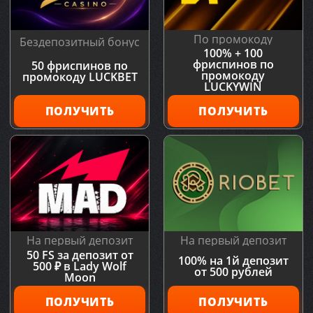
По промокоду
Бездепозитный бонус
100% + 100
фриспинов по
50 фриспинов по
промокоду
промокоду LUCKBET
LUCKYWIN
ПОЛУЧИТЬ
ПОЛУЧИТЬ
На первый депозит
На первый депозит
50 FS за депозит от
100% на 1й депозит
500 ₽ в Lady Wolf
от 500 рублей
Moon
ПОЛУЧИТЬ
ПОЛУЧИТЬ