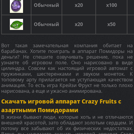
Обычный
х20
х100
Обычный
х20
х50
Вот такая замечательная компания обитает на
барабанах. Хотите поиграть в аппарат Помидоры на
деньги? Не спешите озвучивать решение, пока не
узнаете об игровом поле. Оно нарисовано в виде
цилиндра. Совсем как настоящий игровой автомат с
пружинками, шестеренками и звуком монеток. К
топовому арту прилагается не уступающая качеством
анимация. То есть игра Крейзи Фрукт не только плохо
нарисована, а еще и ужасно анимирована.
Скачать игровой аппарат Crazy Fruits с
азартными Помидорами
В жизни бывают люди, которые хоть и не отличаются
внешней красотой, зато обладают золотым сердцем. И
потому все забывают об их физических недостатках.
Вдруг вы надумаете скачать игровой аппарат Crazy