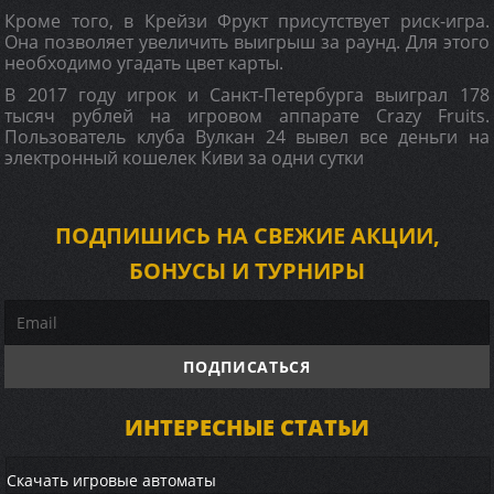
Кроме того, в Крейзи Фрукт присутствует риск-игра.
Она позволяет увеличить выигрыш за раунд. Для этого
необходимо угадать цвет карты.
В 2017 году игрок и Санкт-Петербурга выиграл 178
тысяч рублей на игровом аппарате Crazy Fruits.
Пользователь клуба Вулкан 24 вывел все деньги на
электронный кошелек Киви за одни сутки
ПОДПИШИСЬ НА СВЕЖИЕ АКЦИИ,
БОНУСЫ И ТУРНИРЫ
ИНТЕРЕСНЫЕ СТАТЬИ
Скачать игровые автоматы