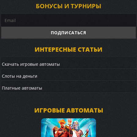
БОНУСЫ И ТУРНИРЫ
ИНТЕРЕСНЫЕ СТАТЬИ
Скачать игровые автоматы
Слоты на деньги
Платные автоматы
ИГРОВЫЕ АВТОМАТЫ