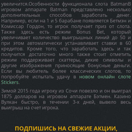
увеличится.Особенности функционала слота BatmanВ
игровом аппарате Batman представлено несколько
дополнительных способов заработать денег.
Например, если на 1 и 5 барабане появляется Бетмэн и
Комиссар Гордон, то игрок получает приз от слота.
Также здесь есть режим Bonus Bet, который
увеличивает количество выигрышных линий до 50 и
при этом автоматически устанавливает ставки в 60
кредитов. Кроме того, что заработать здесь и так
получится достаточно много также стоит отметить
режим поддерживает скаттеры, дикие символы и
другие изображения приносящие бонусные деньги.
Если вы любитель более классических слотов, то
попробуйте испытать удачу в
новом онлайн слоте
Stickers
.
Зимой 2015 года игроку из Сочи повезло и он выиграл
1875 долларов на игровом аппарате Бэтмен. Казино
Вулкан быстро, в течении 3-х дней, вывело весь
выигрыш на счет игрока.
ПОДПИШИСЬ НА СВЕЖИЕ АКЦИИ,