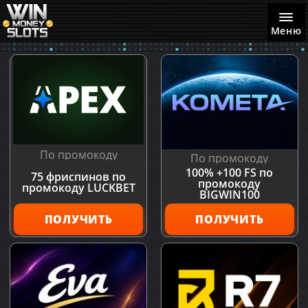
Меню
По промокоду
По промокоду
100% +100 FS по
75 фриспинов по
промокоду
промокоду LUCKBET
BIGWIN100
ПОЛУЧИТЬ
ПОЛУЧИТЬ