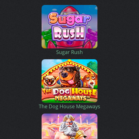
Sugar Rush
The Dog House Megaways