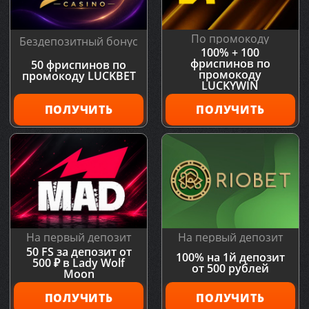
По промокоду
Бездепозитный бонус
100% + 100
фриспинов по
50 фриспинов по
промокоду
промокоду LUCKBET
LUCKYWIN
ПОЛУЧИТЬ
ПОЛУЧИТЬ
На первый депозит
На первый депозит
50 FS за депозит от
100% на 1й депозит
500 ₽ в Lady Wolf
от 500 рублей
Moon
ПОЛУЧИТЬ
ПОЛУЧИТЬ