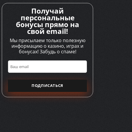
Получай
персональные
бонусы прямо на
свой email!
Мы присылаем только полезную
информацию о казино, играх и
бонусах! Забудь о спаме!