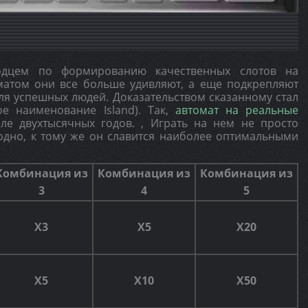
ходцем по формированию качественных слотов на
матом они все больше удивляют, а еще подкрепляют
ля успешных людей. Доказательством сказанному стал
ое наименование Island). Так,
автомат на реальные
е двухтысячных годов. , Играть на нем не просто
ходно, к тому же он славится наиболее оптимальными
Комбинация из
Комбинация из
Комбинация из
3
4
5
Х3
Х5
Х20
Х5
Х10
Х50