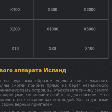
Х100
Х500
Х2000
Х200
Х1000
Х5000
Х10
Х30
Х100
вого аппарата Исланд
н вы чудесным образом уцелели после ужасного
 волны смогли прибить прямо на берег незнакомого
оанализировать остров, вы отыскиваете хижину самого
 товарищами, составляете свой план для спасения. Но в
попею о всех сокровищах под водой. Вот за данными
о своим верным приятелем.
а лаконичен, очень приятен глазу. Прямо на высоких