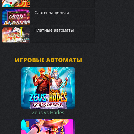
Слоты на деньги
Платные автоматы
ИГРОВЫЕ АВТОМАТЫ
Zeus vs Hades