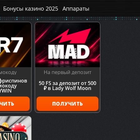
Бонусы казино 2025
Аппараты
мокоду
На первый депозит
 фриспинов
50 FS за депозит от 500
мокоду
₽ в Lady Wolf Moon
YWIN
ЧИТЬ
ПОЛУЧИТЬ