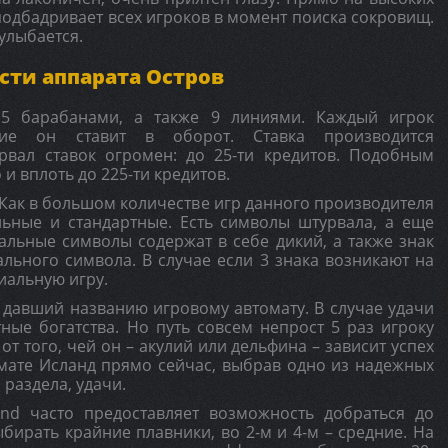
одбадривает всех игроков в момент поиска сокровищ.
улыбается.
сти аппарата Остров
 5 барабанами, а также 9 линиями. Каждый игрок
кие он ставит в оборот. Ставка производится
рвал ставок огромен: до 25-ти кредитов. Подобным
и вплоть до 225-ти кредитов.
 Как в большом количестве игр данного производителя
льные и стандартные. Есть символы штурвала, а еще
альные символы содержат в себе дикий, а также знак
льного символа. В случае если 3 знака возникают на
иальную игру.
, давший названию игровому автомату. В случае удачи
ные богатства. Но путь совсем непрост 5 раз игроку
т того, чей он – акулий или дельфина – зависит успех
омате Исланд прямо сейчас, выбрав одно из надежных
раздела, удачи.
land часто предоставляет возможность добраться до
выбирать крайние плавники, во 2-м и 4-м – средние. На