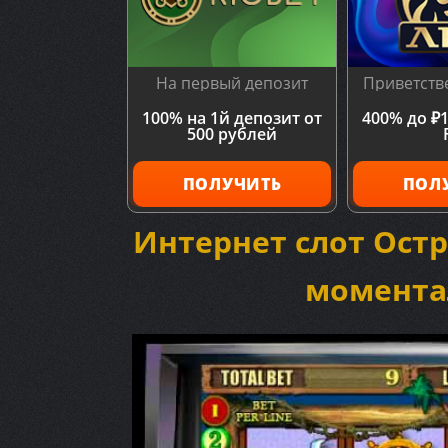
На первый депозит
Приветств
100% на 1й депозит от
400% до ₽1
500 рублей
ПОЛУЧИТЬ
ПОЛ
Интернет слот Остр
момента