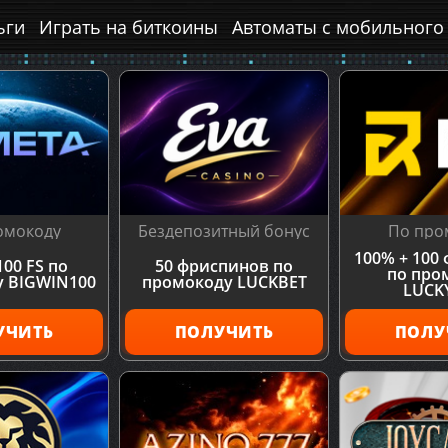
ьги
Играть на биткоины
Автоматы с мобильного
омокоду
Бездепозитный бонус
По про
100% + 100
00 FS по
50 фриспинов по
по про
 BIGWIN100
промокоду LUCKBET
LUCK
УЧИТЬ
ПОЛУЧИТЬ
ПОЛУ