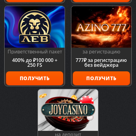
Приветственный пакет
за регистрацию
400% до ₽100 000 +
777₽ за регистрацию
250 FS
без вейджера
ПОЛУЧИТЬ
ПОЛУЧИТЬ
на депозит