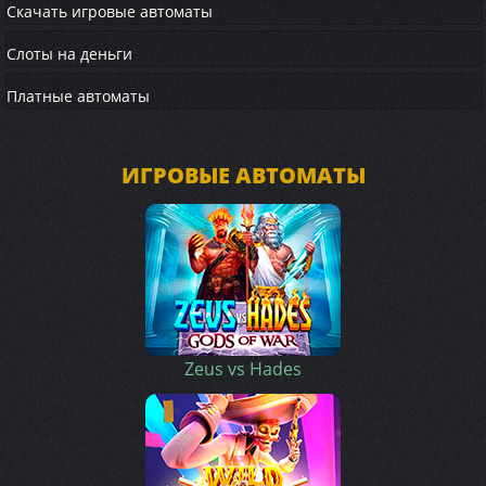
Скачать игровые автоматы
Слоты на деньги
Платные автоматы
ИГРОВЫЕ АВТОМАТЫ
Zeus vs Hades