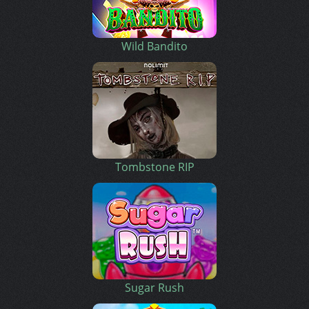
Wild Bandito
Tombstone RIP
Sugar Rush