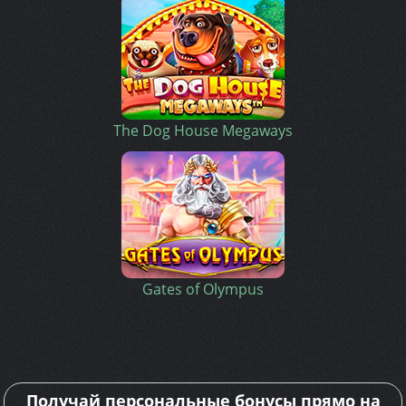
The Dog House Megaways
Gates of Olympus
Получай персональные бонусы прямо на