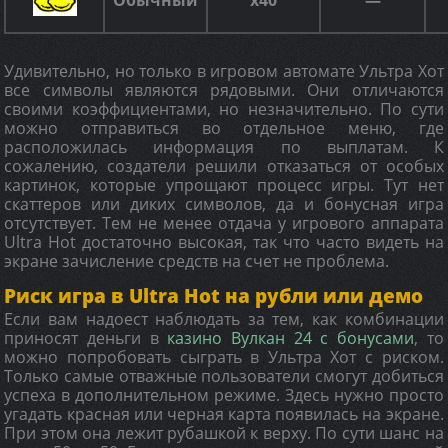
Удивительно, но только в игровом автомате Ультра Хот
все символы являются рядовыми. Они отличаются
своими коэффициентами, но незначительно. По сути
можно отправиться во отдельное меню, где
расположилась информация по выплатам. К
сожалению, создатели решили отказаться от особых
картинок, которые упрощают процесс игры. Тут нет
скаттеров или диких символов, да и бонусная игра
отсутствует. Тем не менее отдача у игрового аппарата
Ultra Hot достаточно высокая, так что часто видеть на
экране зачисление средств на счет не проблема.
Риск игра в Ultra Hot на рубли или демо
Если вам надоест наблюдать за тем, как комбинации
приносят деньги в
казино Вулкан 24 с бонусами
, то
можно попробовать сыграть в Ультра Хот с риском.
Только самые отважные пользователи смогут добиться
успеха в дополнительном режиме. Здесь нужно просто
угадать красная или черная карта появилась на экране.
При этом она лежит рубашкой к верху. По сути шанс на