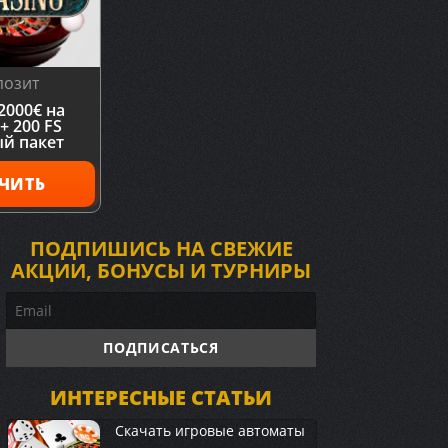
позит
2000€ на
+ 200 FS
ый пакет
ЧИТЬ
ПОДПИШИСЬ НА СВЕЖИЕ
АКЦИИ, БОНУСЫ И ТУРНИРЫ
ИНТЕРЕСНЫЕ СТАТЬИ
Скачать игровые автоматы