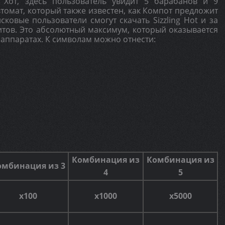
 Хот, здесь пользователь увидит 5 барабанов и 9
автомат, который также известен, как Компот предложит
сковые пользователи смогут скачать Sizzling Hot и за
итов. Это абсолютный максимум, который оказывается
 аппаратах. К символам можно отнести:
Комбинация из
Комбинация из
омбинация из 3
4
5
х100
х1000
х5000