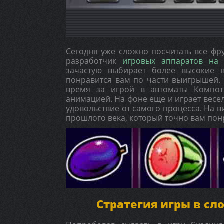
Сегодня уже сложно посчитать все фр
разработчик
игровых аппаратов на 
зачастую выбирает более высокие в
понравится вам по части выигрышей. 
время за игрой в автоматы Компот
анимацией. На фоне еще и играет весел
удовольствие от самого процесса. На 
прошлого века, который точно вам пон
Стратегия игры в сл