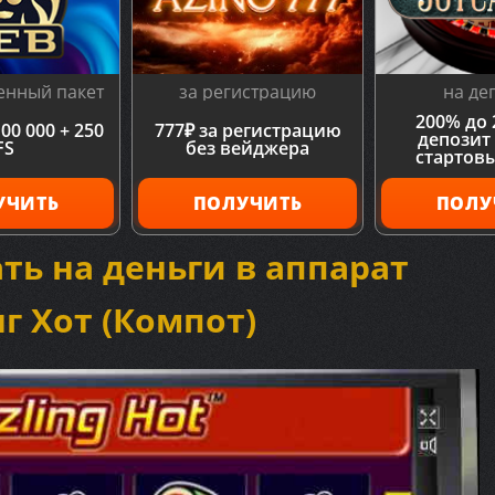
енный пакет
за регистрацию
на де
200% до 
00 000 + 250
777₽ за регистрацию
депозит 
FS
без вейджера
стартов
УЧИТЬ
ПОЛУЧИТЬ
ПОЛУ
рать на деньги в аппарат
г Хот (Компот)