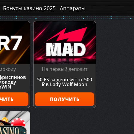
Бонусы казино 2025
Аппараты
мокоду
На первый депозит
 фриспинов
50 FS за депозит от 500
мокоду
₽ в Lady Wolf Moon
YWIN
ЧИТЬ
ПОЛУЧИТЬ