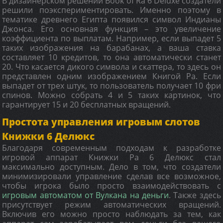
В дизайнерском решении Book of Ra 6 Deluxe создатели
решили поэкспериментировать. Именно поэтому в
тематике древнего Египта появился символ Индианы
Джонса. Его основная функция – это увеличение
коэффициента по выплатам. Например, если выпадет 5
таких изображения на барабанах, а ваша ставка
составляет 10 кредитов, то она автоматически станет
20. Что касается дикого символа и скаттера, то здесь он
представлен одним изображением Книгой Ра. Если
выпадет от трех штук, то пользователь получает 10 фри
спинов. Можно собрать 4 и 5 таких картинок, что
гарантирует 15 и 20 бесплатных вращений.
Простота управления игровым слотов
Книжки 6 Делюкс
Благодаря современным подходам к разработке
игровой аппарат Книжки Ра 6 Делюкс стал
максимально доступным. Дело в том, что создатели
минимизировали управление сделав все возможное,
чтобы игрока было просто взаимодействовать с
игровым автоматом от Вулкана на деньги
. Также здесь
присутствует режим автоматических вращений.
Включив его можно просто наблюдать за тем, как