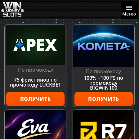
Меню
По промокоду
По промокоду
100% +100 FS по
75 фриспинов по
промокоду
промокоду LUCKBET
BIGWIN100
ПОЛУЧИТЬ
ПОЛУЧИТЬ