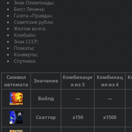
Знак Олимпиады;
Бюст Ленина;
Газета «Правда»;
Советские рубли;
Желтая волга;
Комбайн;
Знак СССР;
Плакаты;
Конверты;
Спутники.
Символ
Комбинаци
Комбинац
К
Значение
автомата
я из 3
ия из 4
Вайлд
—
—
Скаттер
х150
х1500