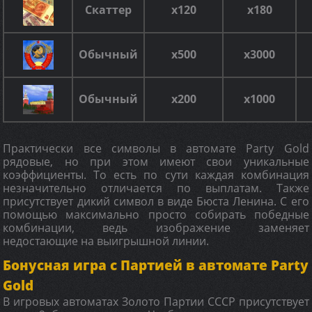
Скаттер
х120
х180
Обычный
х500
х3000
Обычный
х200
х1000
Практически все символы в автомате Party Gold
рядовые, но при этом имеют свои уникальные
коэффициенты. То есть по сути каждая комбинация
незначительно отличается по выплатам. Также
присутствует дикий символ в виде Бюста Ленина. С его
помощью максимально просто собирать победные
комбинации, ведь изображение заменяет
недостающие на выигрышной линии.
Бонусная игра с Партией в автомате Party
Gold
В игровых автоматах Золото Партии СССР присутствует