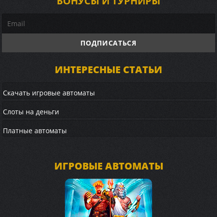
БОНУСЫ И ТУРНИРЫ
ИНТЕРЕСНЫЕ СТАТЬИ
Скачать игровые автоматы
Слоты на деньги
Платные автоматы
ИГРОВЫЕ АВТОМАТЫ