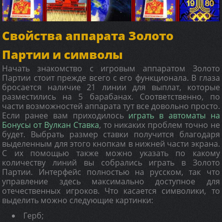
Свойства аппарата Золото
Партии и символы
Начать знакомство с игровым аппаратом Золото
Партии стоит прежде всего с его функционала. В глаза
бросается наличие 21 линии для выплат, которые
разместились на 5 барабанах. Соответственно, по
части возможностей аппарата тут все довольно просто.
Если ранее вам приходилось
играть в автоматы на
Бонусы от Вулкан Ставка
, то никаких проблем точно не
будет. Выбрать размер ставки получится благодаря
выделенным для этого кнопкам в нижней части экрана.
С их помощью также можно указать по какому
количеству линий вы собрались играть в Золото
Партии. Интерфейс полностью на русском, так что
управление здесь максимально доступное для
отечественных игроков. Что касается символики, то
выделить можно следующие картинки:
Герб;