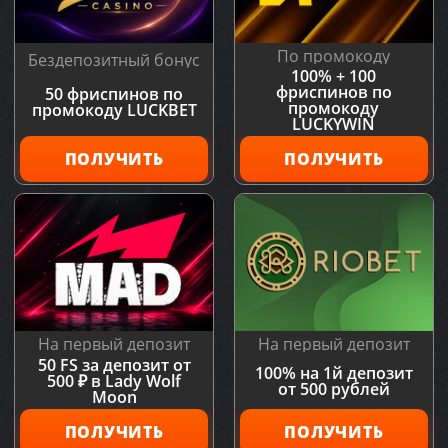
По промокоду
Бездепозитный бонус
100% + 100
фриспинов по
50 фриспинов по
промокоду
промокоду LUCKBET
LUCKYWIN
ПОЛУЧИТЬ
ПОЛУЧИТЬ
На первый депозит
На первый депозит
50 FS за депозит от
100% на 1й депозит
500 ₽ в Lady Wolf
от 500 рублей
Moon
ПОЛУЧИТЬ
ПОЛУЧИТЬ