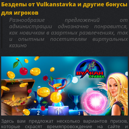
Бездепы от Vulkanstavka и другие бонусы
для игроков
Разнообразие предложений от
администрации однозначно понравится,
как новичкам в азартных развлечениях, так
и опытным посетителям виртуальных
казино
Здесь вам предложат несколько вариантов призов,
которые скрасят времяпровождение на сайте и