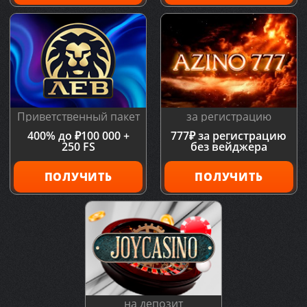
Приветственный пакет
за регистрацию
400% до ₽100 000 +
777₽ за регистрацию
250 FS
без вейджера
ПОЛУЧИТЬ
ПОЛУЧИТЬ
на депозит