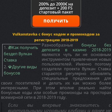
200% до 2000€ на
депозит + 200 FS
стартовый пакет
ПОЛУЧИТЬ
Vulkanstavka с бонус кодом и промокодом за
регистрацию 2018-2019
Разнообразные
бонусы без
1.
🎁Как получить
депозита в казино 2018-2019
бездеп Вулкан
являются чуть ли не основным
инструментом привлечения новых
Ставка
пользователей. Именно поэтому
2.
💎Другие виды
создатели проекта Вулкан Ставка
бонусов
стараются регулярно обновлять
специальные предложения для
своих посетителей и делать их как можно более
интересными. При этом вполне реально найти
бонусные коды или особые промокоды на просторах
всемирной сети в 2018-2019 году.
Если вы впервые знакомитесь с
виртуальными игровыми клубами и ранее не