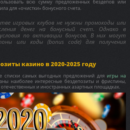
пользовать всю сумму предложенных бездепов или
ила для «очистки» бонусного счета.
тве игровых клубов не нужны промокоды или
сления денег на бонусный счет. Однако в
условия по активации бонусов. В них могут
поны или коды (bonus code) для получения
зиты казино в 2020-2025 году
ые списки самых выгодных предложений для
игры на
раны наиболее интересные бездепозиты и фриспины,
а отечественных и иностранных азартных площадках.