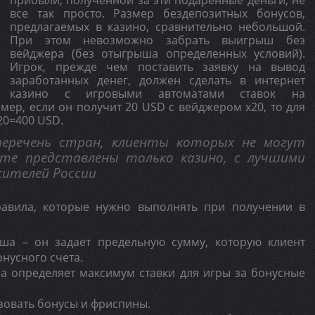
все так просто. Размер бездепозитных бонусов,
предлагаемых в казино, сравнительно небольшой.
При этом невозможно забрать выигрыш без
вейджера (без отыгрыша определенных условий).
Игрок, прежде чем поставить заявку на вывод
заработанных денег, должен сделать в интернет
казино с игровыми автоматами ставок на
ер, если он получит 20 USD с вейджером х20, то для
20=400 USD.
перечень стран, клиенты которых не могут
те представлены только казино, с лучшими
жителей России
равила, которые нужно выполнять при получении в
а – он задает предельную сумму, которую клиент
онусного счета.
а определяет максимум ставки для игры за бонусные
зовать бонусы и фриспины.