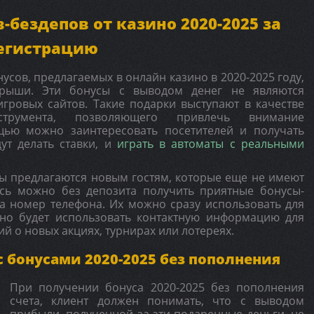
-бездепов от казино 2020-2025 за
егистрацию
сов, предлагаемых в онлайн казино в 2020-2025 году,
рыши. Эти бонусы с выводом денег не являются
гровых сайтов. Такие подарки выступают в качестве
нструмента, позволяющего привлечь внимание
щью можно заинтересовать посетителей и получать
ут делать ставки, и
играть в автоматы с реальными
ы предлагаются новым гостям, которые еще не имеют
есь можно без депозита получить приятные бонусы-
за номер телефона. Их можно сразу использовать для
ино будет использовать контактную информацию для
й о новых акциях, турнирах или лотереях.
с бонусами 2020-2025 без пополнения
При получении бонуса 2020-2025 без пополнения
счета, клиент должен понимать, что с выводом
прибыли, полученной за эти подаренные деньги, не