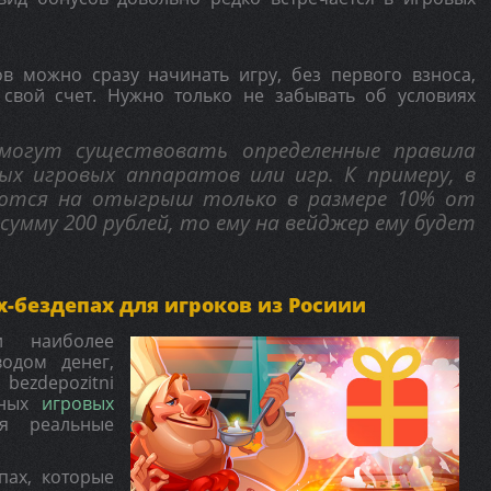
 можно сразу начинать игру, без первого взноса,
свой счет. Нужно только не забывать об условиях
могут существовать определенные правила
ых игровых аппаратов или игр. К примеру, в
аются на отыгрыш только в размере 10% от
сумму 200 рублей, то ему на вейджер ему будет
-бездепах для игроков из Росиии
 наиболее
одом денег,
bezdepozitni
зных
игровых
ая реальные
пах, которые