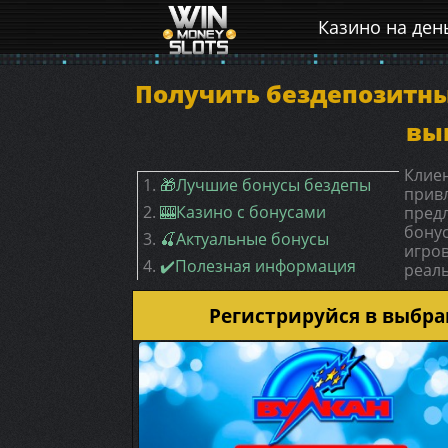
Казино на ден
Получить бездепозитные
вы
Кли
1.
🎁Лучшие бонусы бездепы
прив
2.
🎰Казино с бонусами
предл
бону
3.
🍒Актуальные бонусы
игро
4.
✔️Полезная информация
реал
Регистрируйся в выбра