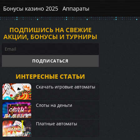
Бонусы казино 2025
Аппараты
ПОДПИШИСЬ НА СВЕЖИЕ
АКЦИИ, БОНУСЫ И ТУРНИРЫ
ИНТЕРЕСНЫЕ СТАТЬИ
Скачать игровые автоматы
Слоты на деньги
Платные автоматы