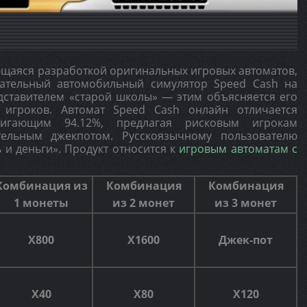
ющаяся разработкой оригинальных игровых автоматов,
кательный автомобильный симулятор Speed Cash на
едставителем «старой школы» — этим объясняется его
 игроков. Автомат Speed Cash онлайн отличается
тигающим 94.12%, предлагая рисковым игрокам
тельным джекпотом. Русскоязычному пользователю
 и деньги». Продукт относится к
игровым автоматам с
Комбинация из
Комбинация
Комбинация
1 монеты
из 2 монет
из 3 монет
Х800
Х1600
Джек-пот
Х40
Х80
Х120