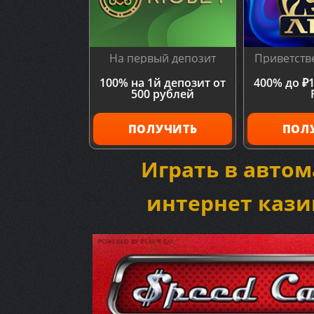
На первый депозит
Приветств
100% на 1й депозит от
400% до ₽1
500 рублей
ПОЛУЧИТЬ
ПОЛ
Играть в автом
интернет кази