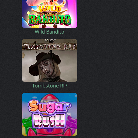
Wild Bandito
Tombstone RIP