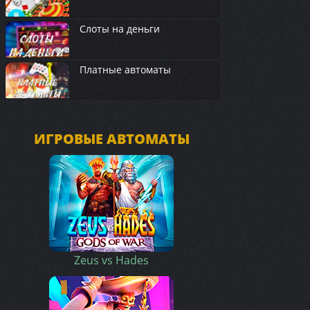
Слоты на деньги
Платные автоматы
ИГРОВЫЕ АВТОМАТЫ
Zeus vs Hades