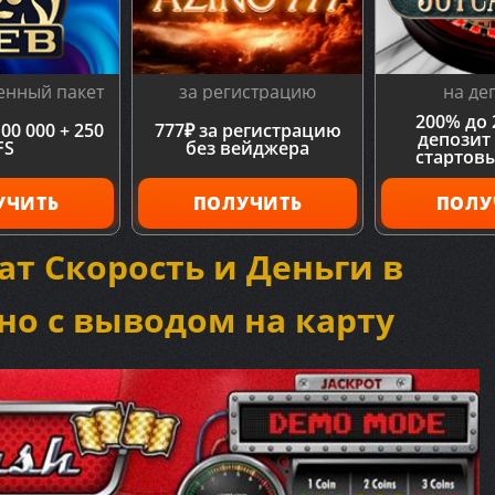
енный пакет
за регистрацию
на де
200% до 
00 000 + 250
777₽ за регистрацию
депозит 
FS
без вейджера
стартов
УЧИТЬ
ПОЛУЧИТЬ
ПОЛУ
ат Скорость и Деньги в
но с выводом на карту