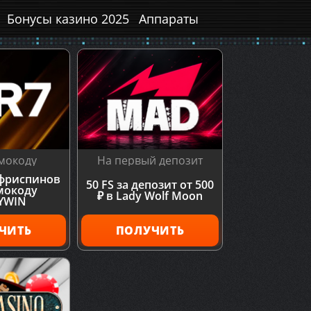
Бонусы казино 2025
Аппараты
мокоду
На первый депозит
 фриспинов
50 FS за депозит от 500
мокоду
₽ в Lady Wolf Moon
YWIN
ЧИТЬ
ПОЛУЧИТЬ