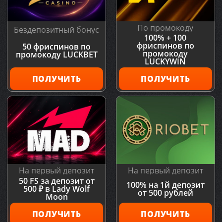
По промокоду
Бездепозитный бонус
100% + 100
фриспинов по
50 фриспинов по
промокоду
промокоду LUCKBET
LUCKYWIN
ПОЛУЧИТЬ
ПОЛУЧИТЬ
На первый депозит
На первый депозит
50 FS за депозит от
100% на 1й депозит
500 ₽ в Lady Wolf
от 500 рублей
Moon
ПОЛУЧИТЬ
ПОЛУЧИТЬ