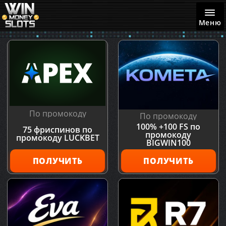
Меню
По промокоду
По промокоду
100% +100 FS по
75 фриспинов по
промокоду
промокоду LUCKBET
BIGWIN100
ПОЛУЧИТЬ
ПОЛУЧИТЬ