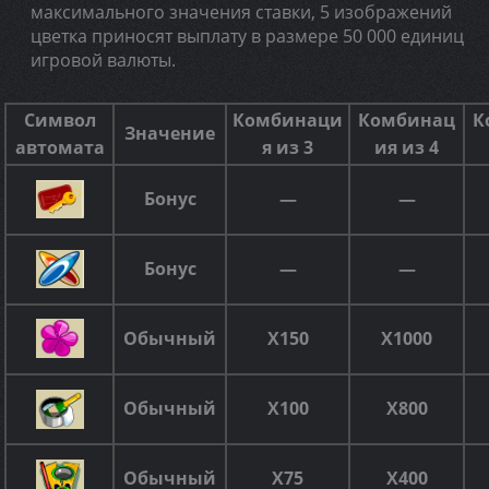
максимального значения ставки, 5 изображений
цветка приносят выплату в размере 50 000 единиц
игровой валюты.
Символ
Комбинаци
Комбинац
К
Значение
автомата
я из 3
ия из 4
Бонус
—
—
Бонус
—
—
Обычный
Х150
Х1000
Обычный
Х100
Х800
Обычный
Х75
Х400