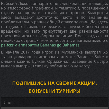
Райский Люкс – аппарат с не слишком впечатляющей,
но атмосферной графикой, и тематикой, посвященной
отдыху на одном из гавайских островов. Выигрыши
здесь выпадают достаточно часто и по значению
приблизительно равны общей ставке за спин. Да, здесь
нет «дикого» символа и режима с запуском бесплатных
вращений, но зато присутствует две разновидности
призовой игры с выбором позиции. После отдыха на
гавайских островах, можно посетить и Багамы вместе с
райским аппаратом Bananas go Bahamas
.
В начале 2017 года игрок из Мурманска выиграл 6,5
тысяч долларов в игровом автомате Paradise Suite в
онлайн казино Вулкан Ориджинал. Заведение быстро
вывела выигрыш своему победителю на карту.
ПОДПИШИСЬ НА СВЕЖИЕ АКЦИИ,
БОНУСЫ И ТУРНИРЫ