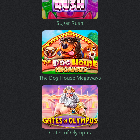
Sugar Rush
The Dog House Megaways
Gates of Olympus