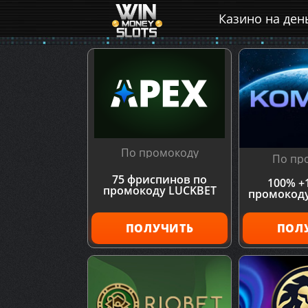
Казино на ден
По промокоду
По пр
75 фриспинов по
100% +1
промокоду LUCKBET
промокоду
ПОЛУЧИТЬ
ПОЛ