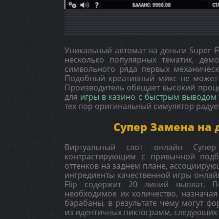
Уникальный автомат на деньги Super Fl
несколько популярных тематик, дем
символьного ряда первых механически
Подобный креативный микс не может 
Производитель обещает высокий проце
для
игры в казино с быстрым выводом
тех пор оригинальный симулятор радуе
Супер Замена на
Виртуальный слот онлайн Супер
контрастирующим с привычной подб
оттенков на заднем плане, ассоциирую
ингредиенты качественной игры онлай
Flip содержит 20 линий выплат. П
необходимое их количество, назначая
барабаны, в результате чему могут ф
из идентичных пиктограмм, следующих