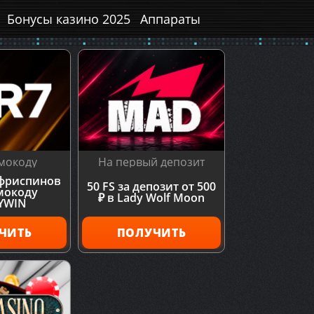
Бонусы казино 2025
Аппараты
мокоду
На первый депозит
 фриспинов
50 FS за депозит от 500
мокоду
₽ в Lady Wolf Moon
YWIN
ЧИТЬ
ПОЛУЧИТЬ