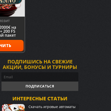
позит
2000€ на
+ 200 FS
ый пакет
ЧИТЬ
ПОДПИШИСЬ НА СВЕЖИЕ
АКЦИИ, БОНУСЫ И ТУРНИРЫ
ИНТЕРЕСНЫЕ СТАТЬИ
Скачать игровые автоматы