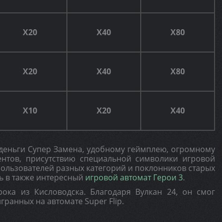
Х20
Х40
Х80
Х20
Х40
Х80
Х10
Х20
Х40
деньги Супер Замена, удобному геймплею, огромному
ентов, присутствию специальной символики игровой
пользователей разных категорий и поклонников старых
ть в также интересный
игровой автомат Герои 3
.
ока из Кисловодска. Благодаря Вулкан 24, он смог
гранных на автомате Super Flip.