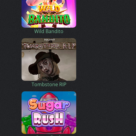
Wild Bandito
Tombstone RIP