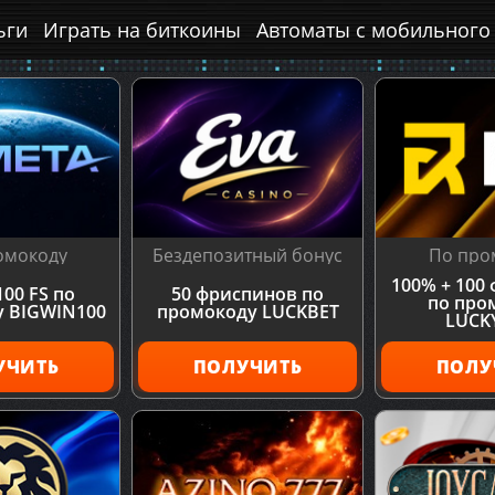
ьги
Играть на биткоины
Автоматы с мобильного
омокоду
Бездепозитный бонус
По про
100% + 100
00 FS по
50 фриспинов по
по про
 BIGWIN100
промокоду LUCKBET
LUCK
УЧИТЬ
ПОЛУЧИТЬ
ПОЛУ