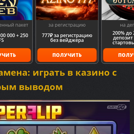
енный пакет
за регистрацию
на де
200% до 
00 000 + 250
777₽ за регистрацию
депозит 
FS
без вейджера
стартов
УЧИТЬ
ПОЛУЧИТЬ
ПОЛУ
мена: играть в казино с
рым выводом