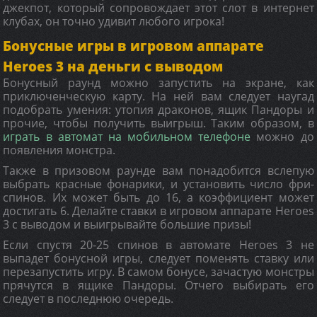
джекпот, который сопровождает этот слот в интернет
клубах, он точно удивит любого игрока!
Бонусные игры в игровом аппарате
Heroes 3 на деньги с выводом
Бонусный раунд можно запустить на экране, как
приключенческую карту. На ней вам следует наугад
подобрать умения: утопия драконов, ящик Пандоры и
прочие, чтобы получить выигрыш. Таким образом, в
играть в автомат на мобильном телефоне
можно до
появления монстра.
Также в призовом раунде вам понадобится вслепую
выбрать красные фонарики, и установить число фри-
спинов. Их может быть до 16, а коэффициент может
достигать 6. Делайте ставки в игровом аппарате Heroes
3 с выводом и выигрывайте большие призы!
Если спустя 20-25 спинов в автомате Heroes 3 не
выпадет бонусной игры, следует поменять ставку или
перезапустить игру. В самом бонусе, зачастую монстры
прячутся в ящике Пандоры. Отчего выбирать его
следует в последнюю очередь.