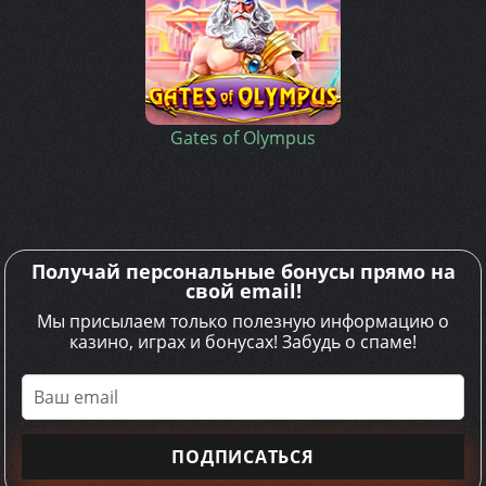
Gates of Olympus
Получай персональные бонусы прямо на
свой email!
Мы присылаем только полезную информацию о
казино, играх и бонусах! Забудь о спаме!