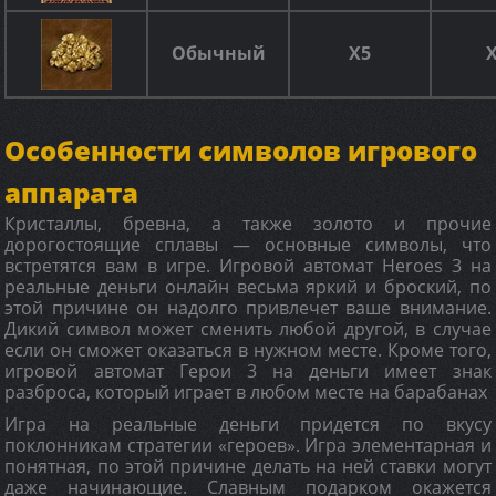
Обычный
Х5
Особенности символов игрового
аппарата
Кристаллы, бревна, а также золото и прочие
дорогостоящие сплавы — основные символы, что
встретятся вам в игре. Игровой автомат Heroes 3 на
реальные деньги онлайн весьма яркий и броский, по
этой причине он надолго привлечет ваше внимание.
Дикий символ может сменить любой другой, в случае
если он сможет оказаться в нужном месте. Кроме того,
игровой автомат Герои 3 на деньги имеет знак
разброса, который играет в любом месте на барабанах
Игра на реальные деньги придется по вкусу
поклонникам стратегии «героев». Игра элементарная и
понятная, по этой причине делать на ней ставки могут
даже начинающие. Славным подарком окажется