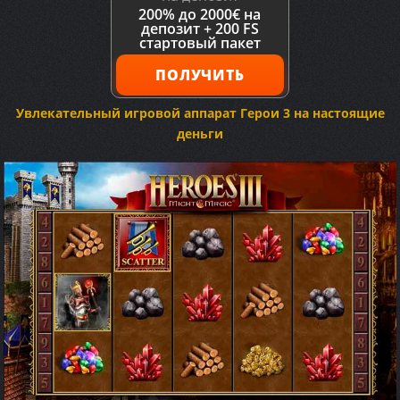
200% до 2000€ на
депозит + 200 FS
стартовый пакет
ПОЛУЧИТЬ
Увлекательный игровой аппарат Герои 3 на настоящие
деньги