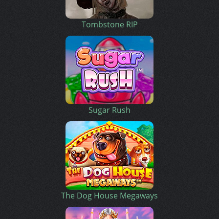
Tombstone RIP
Sugar Rush
The Dog House Megaways