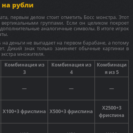
на рубли
та, первым делом стоит отметить Босс монстра. Этот
 вертикальными группами. Если он целиком покроет
 дополнительные аналогичные символы. В итоге игрок
аты.
 на деньги не выпадает на первом барабане, а потому
ет. Дикий знак только заменяет обычные картинки в
 экстра множителя.
Комбинация из
Комбинация из
Комбинаци
3
4
я из 5
—
—
—
Х2500+3
Х100+3 фриспина
Х500+3 фриспина
фриспина