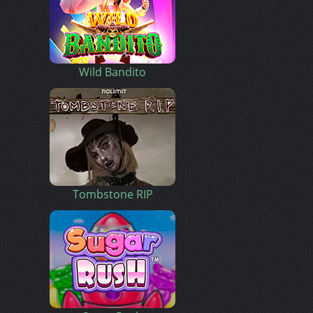
Wild Bandito
Tombstone RIP