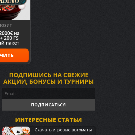
позит
2000€ на
+ 200 FS
ый пакет
ЧИТЬ
ПОДПИШИСЬ НА СВЕЖИЕ
АКЦИИ, БОНУСЫ И ТУРНИРЫ
ИНТЕРЕСНЫЕ СТАТЬИ
Скачать игровые автоматы