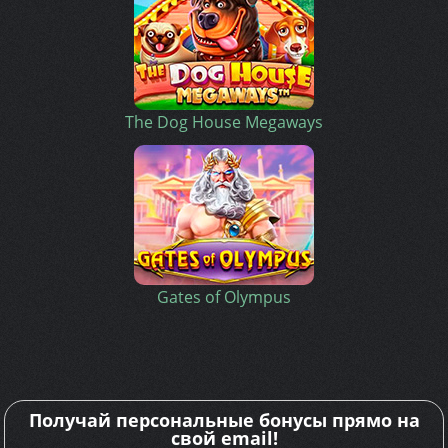
The Dog House Megaways
Gates of Olympus
Получай персональные бонусы прямо на
свой email!