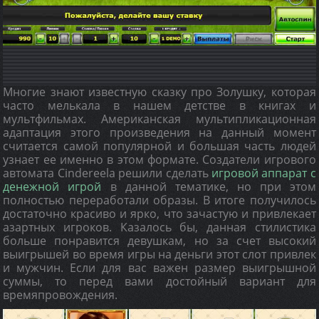
Многие знают известную сказку про Золушку, которая
часто мелькала в нашем детстве в книгах и
мультфильмах. Американская мультипликационная
адаптация этого произведения на данный момент
считается самой популярной и большая часть людей
узнает ее именно в этом формате. Создатели игрового
автомата Cindereela решили сделать
игровой аппарат с
денежной игрой
в данной тематике, но при этом
полностью переработали образы. В итоге получилось
достаточно красиво и ярко, что зачастую и привлекает
азартных игроков. Казалось бы, данная стилистика
больше понравится девушкам, но за счет высокий
выигрышей во время игры на деньги этот слот привлек
и мужчин. Если для вас важен размер выигрышной
суммы, то перед вами достойный вариант для
времяпровождения.