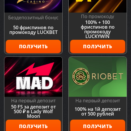
По промокоду
Бездепозитный бонус
100% + 100
фриспинов по
50 фриспинов по
промокоду
промокоду LUCKBET
LUCKYWIN
ПОЛУЧИТЬ
ПОЛУЧИТЬ
На первый депозит
На первый депозит
50 FS за депозит от
100% на 1й депозит
500 ₽ в Lady Wolf
от 500 рублей
Moon
ПОЛУЧИТЬ
ПОЛУЧИТЬ