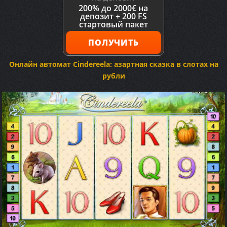
200% до 2000€ на
депозит + 200 FS
стартовый пакет
ПОЛУЧИТЬ
Онлайн автомат Cindereela: азартная сказка в слотах на
рубли