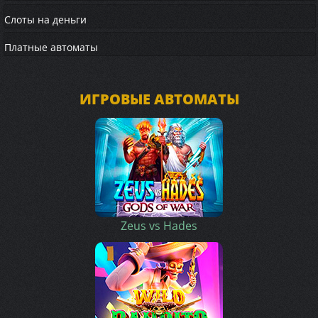
Слоты на деньги
Платные автоматы
ИГРОВЫЕ АВТОМАТЫ
Zeus vs Hades