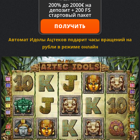
200% до 2000€ на
депозит + 200 FS
стартовый пакет
ПОЛУЧИТЬ
Автомат Идолы Ацтеков подарит часы вращений на
рубли в режиме онлайн