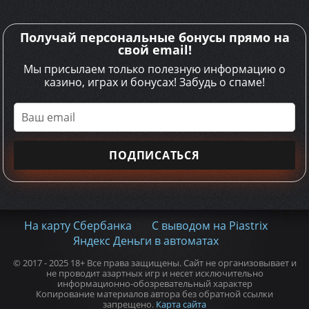
Получай персональные бонусы прямо на
свой email!
Мы присылаем только полезную информацию о
казино, играх и бонусах! Забудь о спаме!
На карту Сбербанка
С выводом на Piastrix
Яндекс Деньги в автоматах
© 2017 - 2025 18+ Все права защищены. Сайт не организовывает и
не проводит азартных игр и несет исключительно
информационно-обозревательный характер
Копирование материалов автора без обратной ссылки
запрещено.
Карта сайта