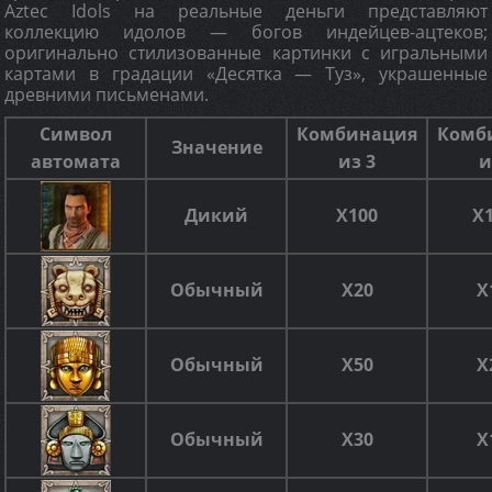
Aztec Idols на реальные деньги представляют
коллекцию идолов — богов индейцев-ацтеков;
оригинально стилизованные картинки с игральными
картами в градации «Десятка — Туз», украшенные
древними письменами.
Символ
Комбинация
Комб
Значение
автомата
из 3
и
Дикий
Х100
Х
Обычный
Х20
Х
Обычный
Х50
Х
Обычный
Х30
Х