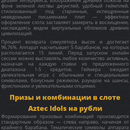
дизайн интерфейса, изображения древних божков на
фоне зеленой листвы джунглей, удобный геймплей,
стилизованный под старинные, испещренные
неведомыми письменами плит — эффектное
оформление слота заставляет замереть в восхищении,
наслаждаясь видом виртуальных обломков древних
цивилизаций.
Процент возврата симулятора высок и достигает
96.76%. Аппарат насчитывает 5 барабанов, на которых
располагается 15 линий. Перед запуском онлайн
сессии можно выставлять любое количество активных,
назначая на каждую ставки из предложенного
диапазона 1-5 кредитов. Геймера ожидает
увлекательная игра с обычными и специальными
символами, бонусным режимом, раундом на шансы,
фриспинами и увлекательными опциями.
Призы и комбинации в слоте
Aztec Idols на рубли
Формирование призовых комбинаций производится
стандартным образом — слева направо, начиная от
крайнего барабана. Тематические символы аппарата