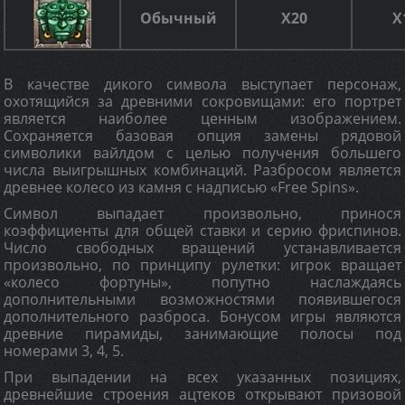
Обычный
Х20
Х
В качестве дикого символа выступает персонаж,
охотящийся за древними сокровищами: его портрет
является наиболее ценным изображением.
Сохраняется базовая опция замены рядовой
символики вайлдом с целью получения большего
числа выигрышных комбинаций. Разбросом является
древнее колесо из камня с надписью «Free Spins».
Символ выпадает произвольно, принося
коэффициенты для общей ставки и серию фриспинов.
Число свободных вращений устанавливается
произвольно, по принципу рулетки: игрок вращает
«колесо фортуны», попутно наслаждаясь
дополнительными возможностями появившегося
дополнительного разброса. Бонусом игры являются
древние пирамиды, занимающие полосы под
номерами 3, 4, 5.
При выпадении на всех указанных позициях,
древнейшие строения ацтеков открывают призовой