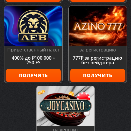
Приветственный пакет
за регистрацию
400% до ₽100 000 +
777₽ за регистрацию
250 FS
без вейджера
ПОЛУЧИТЬ
ПОЛУЧИТЬ
на депозит