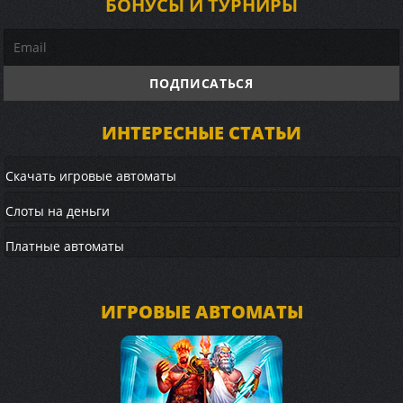
БОНУСЫ И ТУРНИРЫ
ИНТЕРЕСНЫЕ СТАТЬИ
Скачать игровые автоматы
Слоты на деньги
Платные автоматы
ИГРОВЫЕ АВТОМАТЫ