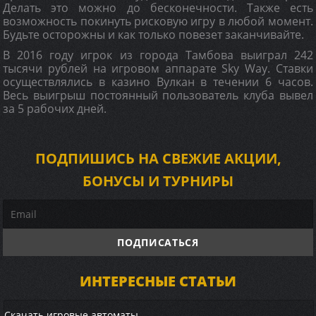
Делать это можно до бесконечности. Также есть
возможность покинуть рисковую игру в любой момент.
Будьте осторожны и как только повезет заканчивайте.
В 2016 году игрок из города Тамбова выиграл 242
тысячи рублей на игровом аппарате Sky Way. Ставки
осуществлялись в казино Вулкан в течении 6 часов.
Весь выигрыш постоянный пользователь клуба вывел
за 5 рабочих дней.
ПОДПИШИСЬ НА СВЕЖИЕ АКЦИИ,
БОНУСЫ И ТУРНИРЫ
ИНТЕРЕСНЫЕ СТАТЬИ
Скачать игровые автоматы