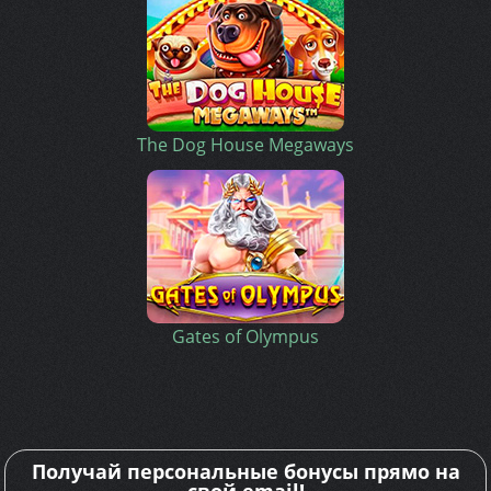
The Dog House Megaways
Gates of Olympus
Получай персональные бонусы прямо на
свой email!