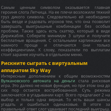
Самым ценным символом оказывается главная
героиня слота Летчица. На ее плечи возложили тяжкий
груз дикого символа. Следовательно ей необходимо
быть везде и радовать игроков тем, что она позволит
завершать выигрышные комбинации без особых
проблем. Также здесь есть скаттер, который в виде
Дирижабля. Соберите минимум 3 штуки и получите
бесплатные вращения. С остальными картинками все
намного проще и отличаются они только
коэффициентами. К слову, показатели по выплатам
стоит заранее изучить в отдельном меню.
Рискните сыграть с виртуальным
аппаратом Sky Way
Интересным дополнением к общим возможностям
Вулкановского автомата на деньги
стала рисковая
игра. Это далеко не новая функция, но при этом она до
сих пор остается востребованной. Суть режима
заключается в угадывании карт. Всего предлагают 2 на
выбор и только одна верная. То есть ваши шансы
угадать и ошибиться одинаковые. В итоге за
правильный ответ слот удваивает последний выигрыш.