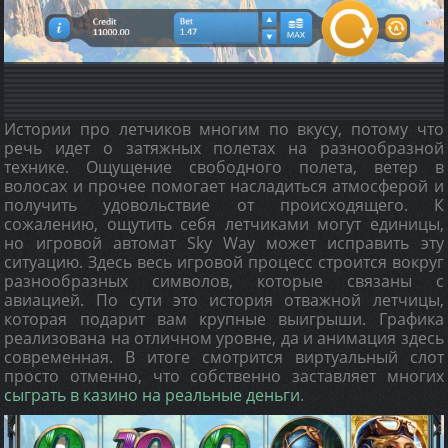
Истории про летчиков многим по вкусу, потому что
речь идет о затяжных полетах на разнообразной
технике. Ощущение свободного полета, ветер в
волосах и прочее помогает насладиться атмосферой и
получить удовольствие от происходящего. К
сожалению, ощутить себя летчиками могут единицы,
но игровой автомат Sky Way может исправить эту
ситуацию. Здесь весь игровой процесс строится вокруг
разнообразных символов, которые связаны с
авиацией. По сути это история отважной летчицы,
которая подарит вам крупные выигрыши. Графика
реализована на отличном уровне, да и анимация здесь
современная. В итоге смотрится виртуальный слот
просто отменно, что собственно заставляет многих
сыграть в казино на реальные деньги
.