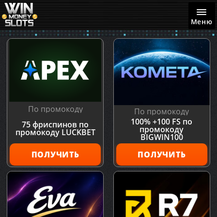
Меню
По промокоду
По промокоду
100% +100 FS по
75 фриспинов по
промокоду
промокоду LUCKBET
BIGWIN100
ПОЛУЧИТЬ
ПОЛУЧИТЬ