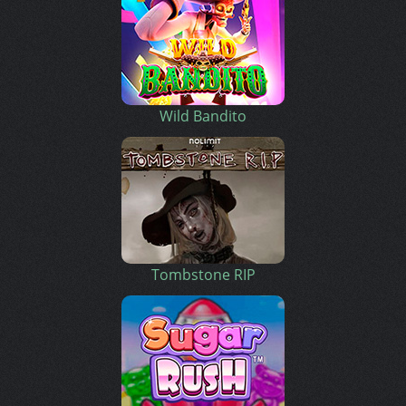
Wild Bandito
Tombstone RIP