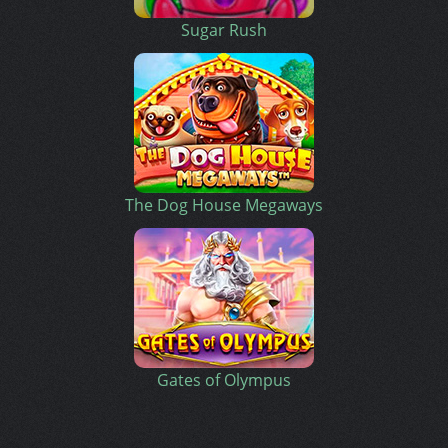
Sugar Rush
The Dog House Megaways
Gates of Olympus