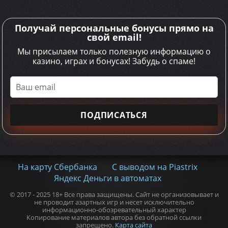
Получай персональные бонусы прямо на
свой email!
Мы присылаем только полезную информацию о
казино, играх и бонусах! Забудь о спаме!
На карту Сбербанка
С выводом на Piastrix
Яндекс Деньги в автоматах
© 2017 - 2025 18+ Все права защищены. Сайт не организовывает и
не проводит азартных игр и несет исключительно
информационно-обозревательный характер
Копирование материалов автора без обратной ссылки
запрещено.
Карта сайта