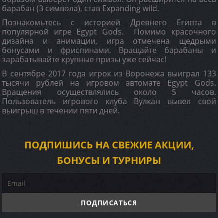
барабан (3 символа), став Expanding wild.
Познакомьтесь с историей Древнего Египта в
популярной игре Egypt Gods. Помимо красочного
дизайна и анимации, игра отмечена щедрыми
бонусами и фриспинами. Вращайте барабаны и
зарабатывайте крупные призы уже сейчас!
В сентябре 2017 года игрок из Воронежа выиграл 133
тысячи рублей на игровом автомате Egypt Gods.
Вращения осуществлялись около 5 часов.
Пользователь игрового клуба Вулкан вывел свой
выигрыш в течении пяти дней.
ПОДПИШИСЬ НА СВЕЖИЕ АКЦИИ,
БОНУСЫ И ТУРНИРЫ