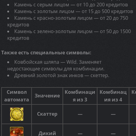
Камень с серым лицом — от 10 до 200 кредитов
Камень с золотым лицом — от 15 до 500 кредитов
Камень с красно-золотым лицом — от 20 до 750
кредитов
Камень с зелено-золотым лицом — от 50 до 1500
кредитов
Также есть специальные символы:
Ковбойская шляпа — Wild. Заменяет
недостающие символы для комбинации.
Древний золотой знак инков — скеттер.
Символ
Комбинаци
Комбинац
К
Значение
автомата
я из 3
ия из 4
Скаттер
—
—
Дикий
—
—