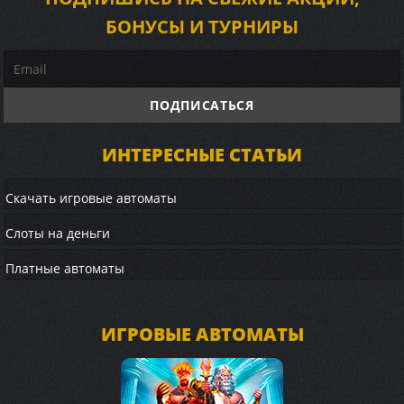
БОНУСЫ И ТУРНИРЫ
ИНТЕРЕСНЫЕ СТАТЬИ
Скачать игровые автоматы
Слоты на деньги
Платные автоматы
ИГРОВЫЕ АВТОМАТЫ