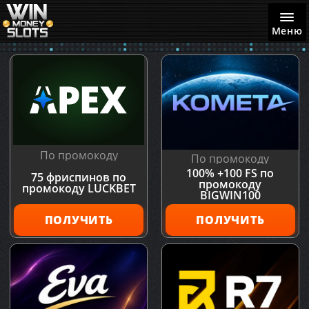
Меню
По промокоду
По промокоду
100% +100 FS по
75 фриспинов по
промокоду
промокоду LUCKBET
BIGWIN100
ПОЛУЧИТЬ
ПОЛУЧИТЬ