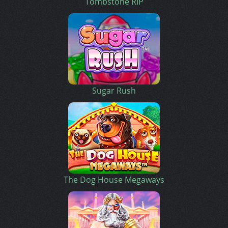
Tombstone RIP
Sugar Rush
The Dog House Megaways