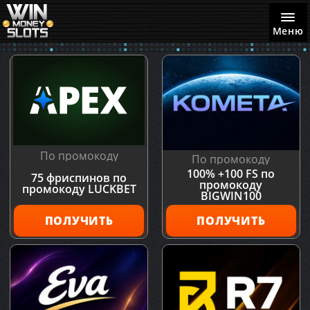
Меню
По промокоду
По промокоду
100% +100 FS по
75 фриспинов по
промокоду
промокоду LUCKBET
BIGWIN100
ПОЛУЧИТЬ
ПОЛУЧИТЬ