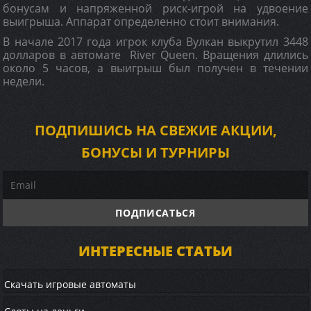
бонусам и напряженной риск-игрой на удвоение
выигрыша. Аппарат определенно стоит внимания.
В начале 2017 года игрок клуба Вулкан выкрутил 3448
долларов в автомате River Queen. Вращения длились
около 5 часов, а выигрыш был получен в течении
недели.
ПОДПИШИСЬ НА СВЕЖИЕ АКЦИИ,
БОНУСЫ И ТУРНИРЫ
ИНТЕРЕСНЫЕ СТАТЬИ
Скачать игровые автоматы