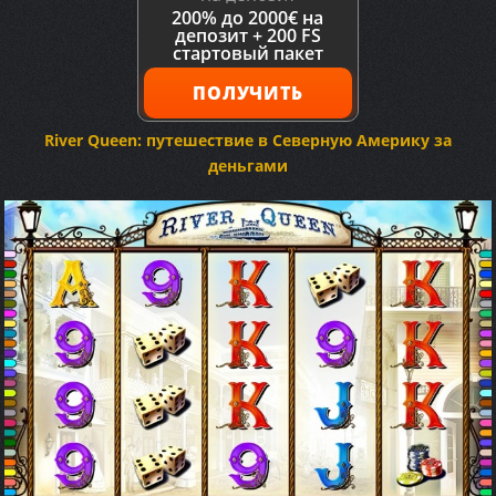
200% до 2000€ на
депозит + 200 FS
стартовый пакет
ПОЛУЧИТЬ
River Queen: путешествие в Северную Америку за
деньгами