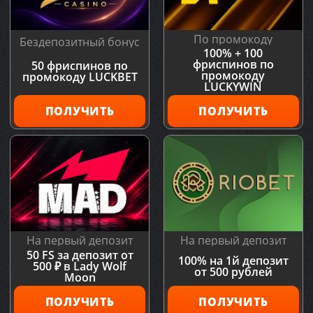
По промокоду
Бездепозитный бонус
100% + 100
фриспинов по
50 фриспинов по
промокоду
промокоду LUCKBET
LUCKYWIN
ПОЛУЧИТЬ
ПОЛУЧИТЬ
На первый депозит
На первый депозит
50 FS за депозит от
100% на 1й депозит
500 ₽ в Lady Wolf
от 500 рублей
Moon
ПОЛУЧИТЬ
ПОЛУЧИТЬ