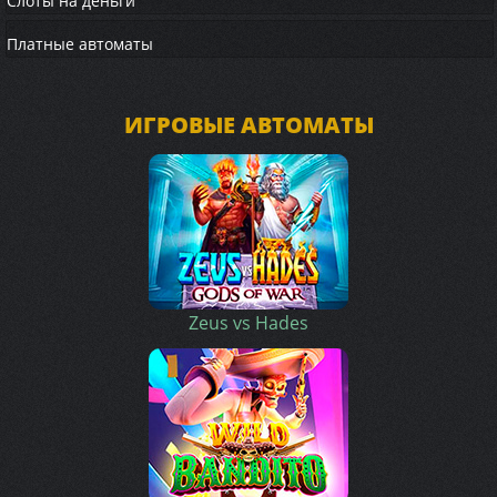
Слоты на деньги
Платные автоматы
ИГРОВЫЕ АВТОМАТЫ
Zeus vs Hades