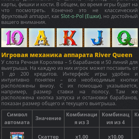
карты, фишки и кости. В общем, во время игры будет на
что посмотреть. Конечно это не классический
фруктовый аппарат, как
Slot-o-Pol (Ешки)
, но достойный
вашего внимания.
Игровая механика аппарата River Queen
У слота Речная Королева – 5 барабанов и 50 линий для
выигрыша. На каждую из них игрок может поставить от
1 до 200 кредитов. Интерфейс игры удобен и
интуитивно понятен – все необходимые кнопки
расположены внизу. С их помощью указывается,
например, размер ставки на полосу. Там же
расположена кнопка запуска и остановки барабанов,
показан размер общего и текущего выигрыша.
Символ
Комбинаци
Комбинац
К
Значение
автомата
я из 3
ия из 4
Скаттер
x1.00
x10.00