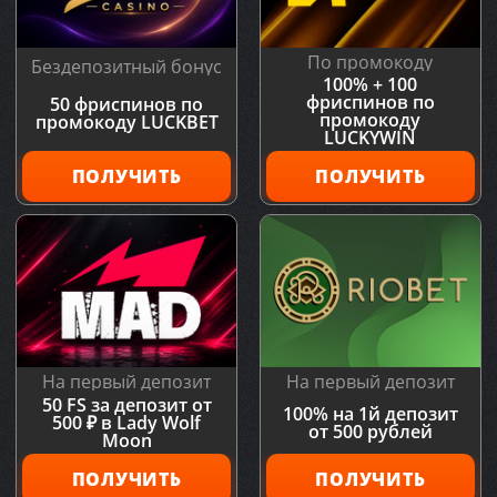
По промокоду
Бездепозитный бонус
100% + 100
фриспинов по
50 фриспинов по
промокоду
промокоду LUCKBET
LUCKYWIN
ПОЛУЧИТЬ
ПОЛУЧИТЬ
На первый депозит
На первый депозит
50 FS за депозит от
100% на 1й депозит
500 ₽ в Lady Wolf
от 500 рублей
Moon
ПОЛУЧИТЬ
ПОЛУЧИТЬ