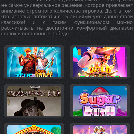
не самое универсальное решение, которое привлекает
внимание огромного количества игроков. Дело в том,
что игровые автоматы с 15 линиями уже давно стали
классикой и с таким функционалом можно
рассчитывать на достаточно комфортный диапазон
ставок и постоянные победы.