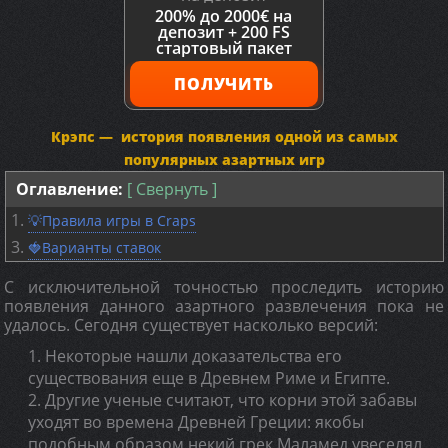
200% до 2000€ на
депозит + 200 FS
стартовый пакет
ПОЛУЧИТЬ
Крэпс — история появления одной из самых
популярных азартных игр
Оглавление:
[ Свернуть ]
1.
💡Правила игры в Craps
3.
🍓Варианты ставок
С исключительной точностью проследить историю
появления данного азартного развлечения пока не
удалось. Сегодня существует насколько версий:
Некоторые нашли доказательства его
существования еще в Древнем Риме и Египте.
Другие ученые считают, что корни этой забавы
уходят во времена Древней Греции: якобы
подобным образом некий грек Маламед увеселял