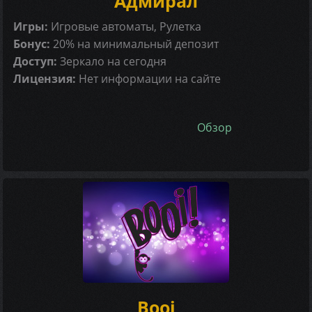
Адмирал
Игры:
Игровые автоматы, Рулетка
Бонус:
20% на минимальный депозит
Доступ:
Зеркало на сегодня
Лицензия:
Нет информации на сайте
Обзор
Booi