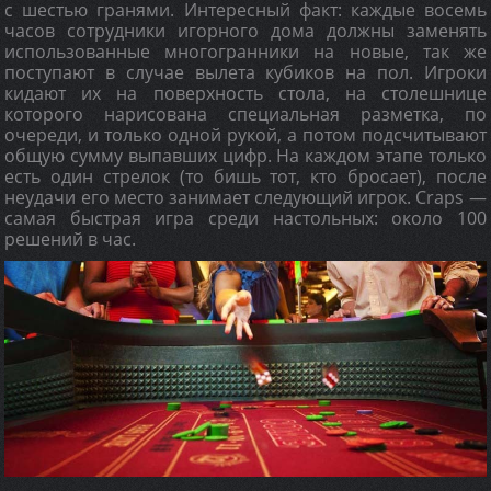
с шестью гранями. Интересный факт: каждые восемь
часов сотрудники игорного дома должны заменять
использованные многогранники на новые, так же
поступают в случае вылета кубиков на пол. Игроки
кидают их на поверхность стола, на столешнице
которого нарисована специальная разметка, по
очереди, и только одной рукой, а потом подсчитывают
общую сумму выпавших цифр. На каждом этапе только
есть один стрелок (то бишь тот, кто бросает), после
неудачи его место занимает следующий игрок. Craps —
самая быстрая игра среди настольных: около 100
решений в час.