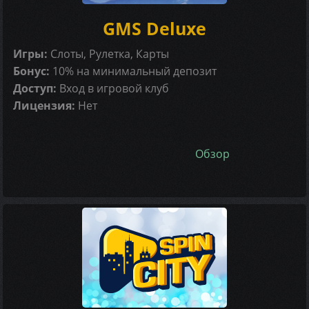
GMS Deluxe
Игры:
Слоты, Рулетка, Карты
Бонус:
10% на минимальный депозит
Доступ:
Вход в игровой клуб
Лицензия:
Нет
Обзор