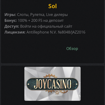
Sol
Игры:
Слоты, Рулетка, Live дилеры
Бонус:
100% + 200 FS на депозит
Доступ:
Войти на официальный сайт
Лицензия:
Antillephone N.V. №8048/JAZ2016
Обзор