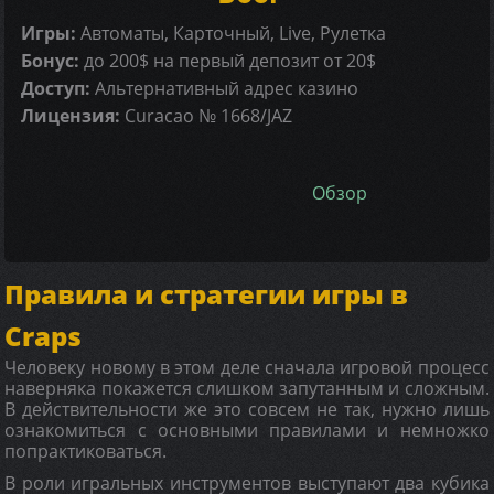
Игры:
Автоматы, Карточный, Live, Рулетка
Бонус:
до 200$ на первый депозит от 20$
Доступ:
Альтернативный адрес казино
Лицензия:
Curacao № 1668/JAZ
Обзор
Правила и стратегии игры в
Craps
Человеку новому в этом деле сначала игровой процесс
наверняка покажется слишком запутанным и сложным.
В действительности же это совсем не так, нужно лишь
ознакомиться с основными правилами и немножко
попрактиковаться.
В роли игральных инструментов выступают два кубика