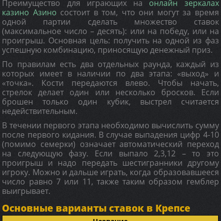
Преимущество для играющих на
онлайн зеркалах
казино Азино
состоит в том, что они могут за время
одной партии сделать множество ставок
(максимальное число – десять): или на победу, или на
проигрыш. Основная цель: получить на одной из фаз
успешную комбинацию, приносящую денежный приз.
По правилам есть два отдельных раунда, каждый из
которых имеет в наличии по два этапа: «выход» и
«точка». Кости передаются влево. Чтобы начать,
стрелок делает один или несколько бросков. Если
брошен только один кубик, выстрел считается
недействительным.
В течении первого этапа необходимо вычислить сумму
после первого кидания. В случае выпадения цифр 4-10
(помимо семерки) означает автоматический переход
на следующую фазу. Если выпало 2,3,12 – то это
проигрыш и надо передать шестигранники другому
игроку. Можно и дальше играть, когда образовавшееся
число равно 7 или 11, также таким образом гемблер
выигрывает.
Основные варианты ставок в Крепсе