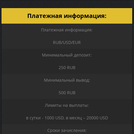
Платежная информация:
Платежная информация:
RUB/USD/EUR
Минимальный депозит:
250 RUB
Минимальный вывод:
500 RUB
Лимиты на выплаты:
в сутки - 1000 USD, в месяц – 20000 USD
Сроки зачисления: