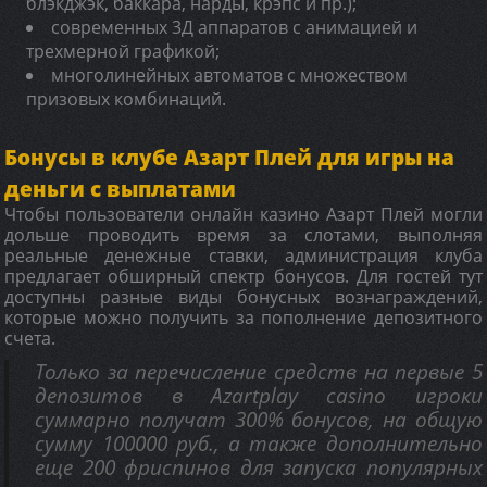
блэкджэк, баккара, нарды, крэпс и пр.);
современных 3Д аппаратов с анимацией и
трехмерной графикой;
многолинейных автоматов с множеством
призовых комбинаций.
Бонусы в клубе Азарт Плей для игры на
деньги с выплатами
Чтобы пользователи онлайн казино Азарт Плей могли
дольше проводить время за слотами, выполняя
реальные денежные ставки, администрация клуба
предлагает обширный спектр бонусов. Для гостей тут
доступны разные виды бонусных вознаграждений,
которые можно получить за пополнение депозитного
счета.
Только за перечисление средств на первые 5
депозитов в Azartplay casino игроки
суммарно получат 300% бонусов, на общую
сумму 100000 руб., а также дополнительно
еще 200 фриспинов для запуска популярных