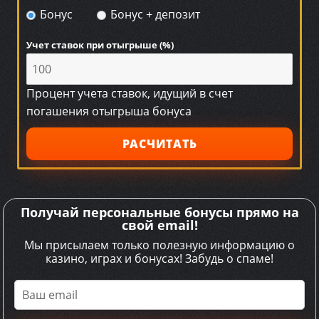
Бонус
Бонус + депозит
Учет ставок при отыгрыше (%)
Процент учета ставок, идущий в счет
погашения отыгрыша бонуса
РАСЧИТАТЬ
Получай персональные бонусы прямо на
свой email!
Мы присылаем только полезную информацию о
казино, играх и бонусах! Забудь о спаме!