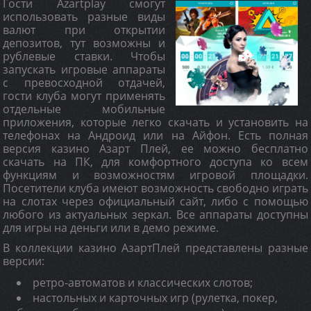
Гости Azartplay смогут
использовать разные виды
валют при открытии
депозитов, тут возможны и
рублевые ставки. Чтобы
запускать игровые аппараты
с превосходной отдачей,
гости клуба могут применять
отдельные мобильные
приложения, которые легко скачать и установить на
телефонах на Андроид или на Айфон. Есть полная
версия казино Азарт Плей, ее можно бесплатно
скачать на ПК, для комфортного доступа ко всем
функциям и возможностям игровой площадки.
Посетители клуба имеют возможность свободно играть
на слотах через официальный сайт, либо с помощью
любого из актуальных зеркал. Все аппараты доступны
для игры на деньги или в демо режиме.
В коллекции казино АзартПлей представлены разные
версии:
ретро-автоматов и классических слотов;
настольных и карточных игр (рулетка, покер,