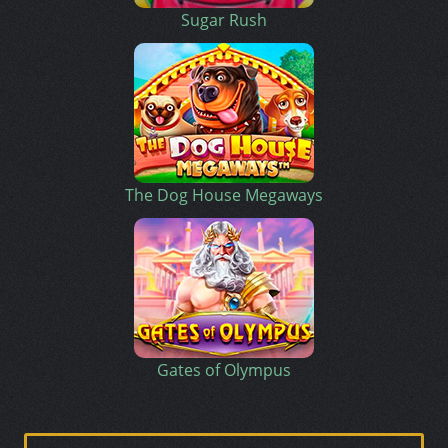
Sugar Rush
The Dog House Megaways
Gates of Olympus