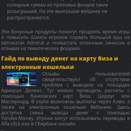
солидные суммы из призовых фондов таких
розыгрышей. На эти выигрыши вейджер не
распространяется.
Эти бонусные продукты помогут продлить время игры
и повысить Шансы игроков сорвать большой куш на
автоматах Admiral и похвастать отличным заносом в
отзывах на тематических форумах.
Гайд по выводу денег на карту Виза и
электронные кошельки
Отзывы пользователей
свидетельствуют об отсутствии
проблем с выводом на площадке
Адмирал Делюкс. Тут можно проводить расчеты с
помощью банковских карт Виза, Циррус или
Мастеркард. В клубе возможны выплаты через Киви, а
также на электронные кошельки Вебмани. Здесь
доступна схема вывода денег с помощью
Yandex.Money. Игроки могут использовать переводы в
Alfa-click или в Сбербанк онлайн.