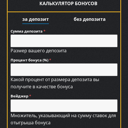
КАЛЬКУЛЯТОР БОНУСОВ
за депозит
без депозита
Сумма депозита
*
Размер вашего депозита
Процент бонуса (%)
*
Какой процент от размера депозита вы
получите в качестве бонуса
Вейджер
*
Множитель, указывающий на сумму ставок для
отыгрыша бонуса