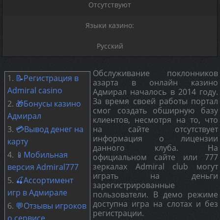
Отсутствуют
Языки казино:
Русский
Обслуживание поклонников
1.
📝Регистрация в
азарта в онлайн казино
Admiral casino
Адмирал началось в 2014 году.
За время своей работы портал
2.
🎁Бонусы казино
смог создать обширную базу
Адмирал
клиентов, несмотря на то, что
3.
💳Вывод денег на
на сайте отсутствует
информация о лицензии
карту
данного клуба. На
4.
📱Мобильная
официальном сайте или 777
зеркалах Admiral club могут
версия Admiral777
играть на деньги
5.
🍒Ассортимент
зарегистрированные
игр в Адмирале
пользователи. В демо режиме
доступна игра на слотах и без
6.
💬Отзывы игроков
регистрации.
о сервисе