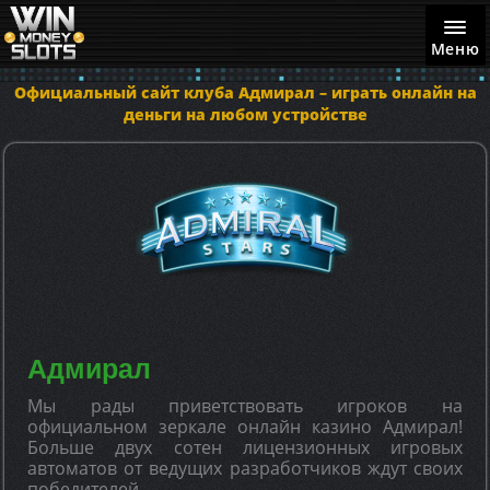
Меню
Официальный сайт клуба Адмирал – играть онлайн на
деньги на любом устройстве
Адмирал
Мы рады приветствовать игроков на
официальном зеркале онлайн казино Адмирал!
Больше двух сотен лицензионных игровых
автоматов от ведущих разработчиков ждут своих
победителей.