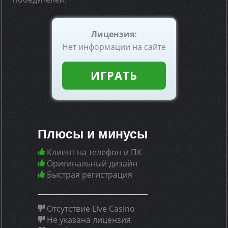
Лицензия:
Нет информации на сайте
ИГРАТЬ
Плюсы и минусы
Клиент на телефон и ПК
Оригинальный дизайн
Быстрая регистрация
Отсутствие Live Casino
Не указана лицензия