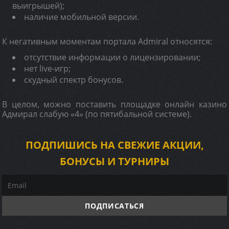
выигрышей);
наличие мобильной версии.
К негативным моментам портала Admiral относятся:
отсутствие информации о лицензировании;
нет live-игр;
скудный спектр бонусов.
В целом, можно поставить площадке онлайн казино
Адмирал слабую «4» (по пятибальной системе).
ПОДПИШИСЬ НА СВЕЖИЕ АКЦИИ,
БОНУСЫ И ТУРНИРЫ