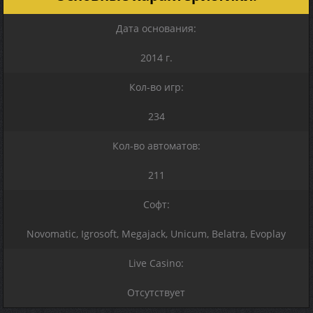
Дата основания:
2014 г.
Кол-во игр:
234
Кол-во автоматов:
211
Софт:
Novomatic, Igrosoft, Megajack, Unicum, Belatra, Evoplay
Live Casino:
Отсутствует