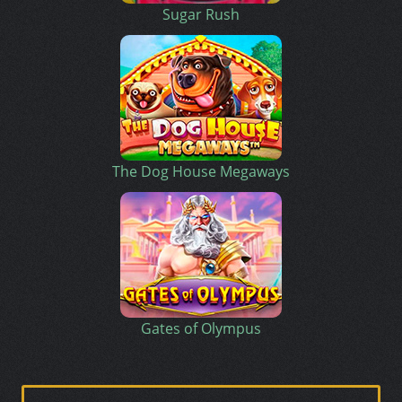
Sugar Rush
The Dog House Megaways
Gates of Olympus