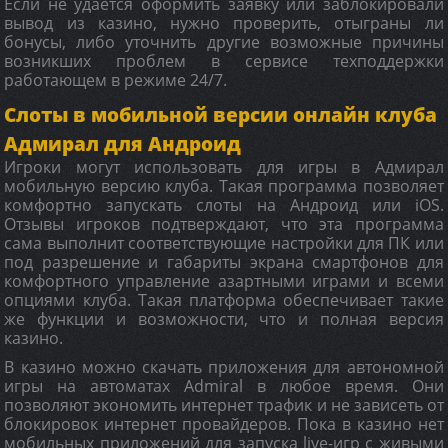
Если не удается оформить заявку или заблокировали
вывод из казино, нужно проверить, отыграны ли
бонусы, либо уточнить другие возможные причины
возникших проблем в сервисе техподдержки
работающем в режиме 24/7.
Слоты в мобильной версии онлайн клуба
Адмирал для Андроид
Игроки могут использовать для игры в Адмирал
мобильную версию клуба. Такая программа позволяет
комфортно запускать слоты на Андроид или iOS.
Отзывы игроков подтверждают, что эта программа
сама выполнит соответствующие настройки для ПК или
под разрешение и габариты экрана смартфонов для
комфортного управление азартными играми и всеми
опциями клуба. Такая платформа обеспечивает такие
же функции и возможности, что и полная версия
казино.
В казино можно скачать приложения для автономной
игры на автоматах Admiral в любое время. Они
позволяют экономить интернет трафик и не зависеть от
блокировок интернет провайдеров. Пока в казино нет
мобильных приложений для запуска live-игр с живыми