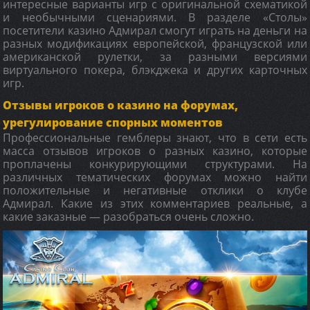
интересные варианты игр с оригинальной схематикой
и необычными сценариями. В разделе «Столы»
посетители казино Адмирал смогут играть на деньги на
разных модификациях европейской, французской или
американской рулетки, за разными версиями
виртуального покера, блэкджека и других карточных
игр.
Отзывы игроков о казино на форумах,
урегулирование спорных моментов
Профессиональные гемблеры знают, что в сети есть
масса отзывов игроков о разных казино, которые
проплачены конкурирующими структурами. На
различных тематических форумах можно найти
положительные и негативные отклики о клубе
Адмирал. Какие из этих комментариев реальные, а
какие заказные — разобраться очень сложно.