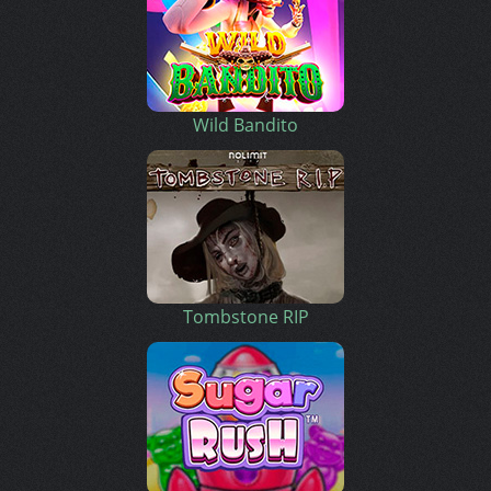
Wild Bandito
Tombstone RIP