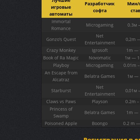
Лучшие
Разработчик
Мин/
игровые
софта
ста
автоматы
Immortal
Microgaming
0.3м 
Romance
Net
Gonzo’s Quest
0,2m 
Entertainment
Crazy Monkey
Igrosoft
1m — 
Book of Ra Magic
Novomatic
1м — 1
Playboy
Microgaming
0.01m –
An Escape from
Belatra Games
1м — 
Alcatraz
Net
Starburst
0,01м 
Entertainment
Claws vs Paws
Playson
0.2m –
Princess of
Belatra Games
1m — 
Swamp
Poisoned Apple
Boongo
0.2 m —
Регистрация в о