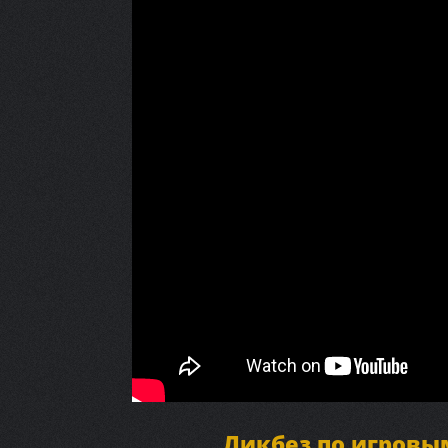
Ликбез по игровы