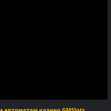
м автоматам казино GMSlots