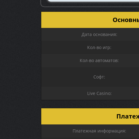
Основны
Дата основания:
Кол-во игр:
Кол-во автоматов:
Софт:
Live Casino:
Плате
Платежная информация: