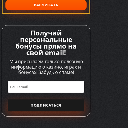
РАСЧИТАТЬ
Получай
персональные
бонусы прямо на
свой email!
Мы присылаем только полезную
информацию о казино, играх и
бонусах! Забудь о спаме!