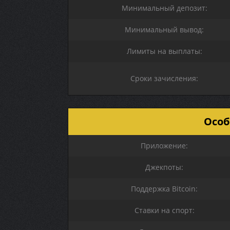
Минимальный депозит:
Минимальный вывод:
Лимиты на выплаты:
Сроки зачисления:
Особ
Приложение:
Джекпоты:
Поддержка Bitcoin:
Ставки на спорт: