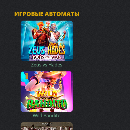
ИГРОВЫЕ АВТОМАТЫ
Zeus vs Hades
Wild Bandito