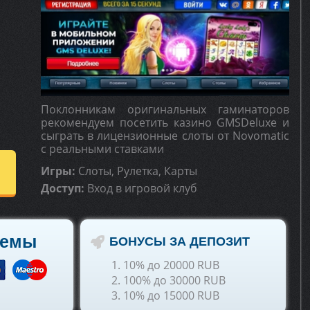
Поклонникам оригинальных гаминаторов
рекомендуем посетить казино GMSDeluxe и
сыграть в лицензионные слоты от Novomatic
с реальными ставками
Игры:
Слоты, Рулетка, Карты
Т
Доступ:
Вход в игровой клуб
темы
БОНУСЫ ЗА ДЕПОЗИТ
10% до 20000 RUB
100% до 30000 RUB
10% до 15000 RUB