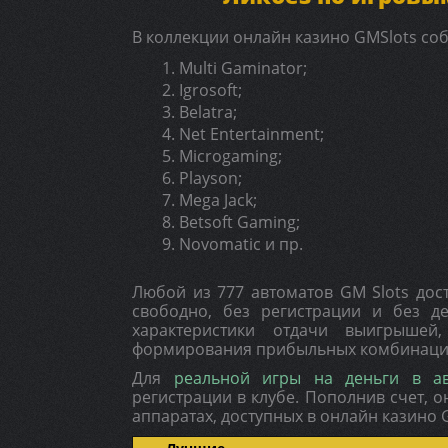
В коллекции онлайн казино GMSlots со
Multi Gaminator;
Igrosoft;
Belatra;
Net Entertainment;
Microgaming;
Playson;
Mega Jack;
Betsoft Gaming;
Novomatic и пр.
Любой из 777 автоматов GM Slots дос
свободно, без регистрации и без де
характеристики отдачи выигрышей
формирования прибыльных комбинаци
Для
реальной игры на деньги в ав
регистрации в клубе. Пополнив счет, о
аппаратах, доступных в онлайн казино 