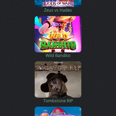
Zeus vs Hades
Wild Bandito
Tombstone RIP