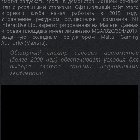
смогут запускать слоты в демонстрационном режиме
или с реальными ставками. Официальный сайт этого
игорного клуба начал работать в 2015 году.
Управление ресурсом осуществляет компания N1
Interactive Ltd, зарегистрированная на Мальте. Данная
игровая площадка имеет лицензию MGA/B2C/394/2017,
выданную солидным регулятором Malta Gaming
Authority (Мальта).
Обширный спектр игровых автоматов
(более 2000 игр) обеспечивает условия для
выбора слотов самыми искушенными
гемблерами