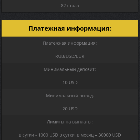
82 стола
Платежная информация:
Платежная информация:
RUB/USD/EUR
Минимальный депозит:
10 USD
Минимальный вывод:
20 USD
Лимиты на выплаты:
в сутки - 1000 USD в сутки, в месяц – 30000 USD