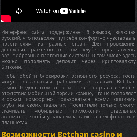
Интерфейс сайта поддерживает 8 языков, включая
русский, что позволяет тут себя комфортно чувствовать
посетителям из разных стран. Для проведения
денежных расчетов в этом клубе представлены
разнообразные платежные системы. В том числе здесь
можно пополнять депозит через криптовалюту
Биткоин.
Чтобы обойти блокировки основного ресурса, гости
могут пользоваться рабочими зеркалами Betchan
casino. Недостатком этого игрового портала является
отсутствие мобильной версии казино, что не позволяет
игрокам комфортно пользоваться всеми опциями
клуба на своих гаджетах. Посетители только смогут
скачивать мобильные приложения отдельных
автоматов, чтобы устанавливать их на телефонах или
планшетах.
Возможности Betchan casino и