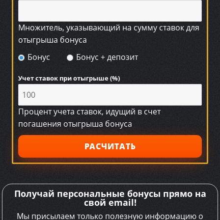
Множитель, указывающий на сумму ставок для
отыгрыша бонуса
Бонус
Бонус + депозит
Учет ставок при отыгрыше (%)
Процент учета ставок, идущий в счет
погашения отыгрыша бонуса
РАСЧИТАТЬ
Получай персональные бонусы прямо на
свой email!
Мы присылаем только полезную информацию о