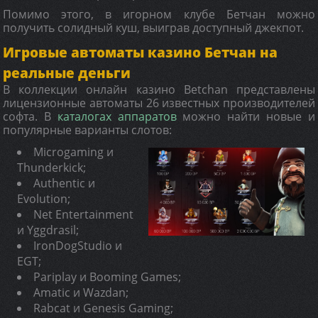
Помимо этого, в игорном клубе Бетчан можно
получить солидный куш, выиграв доступный джекпот.
Игровые автоматы казино Бетчан на
реальные деньги
В коллекции онлайн казино Betchan представлены
лицензионные автоматы 26 известных производителей
софта. В
каталогах аппаратов
можно найти новые и
популярные варианты слотов:
Microgaming и
Thunderkick;
Authentic и
Evolution;
Net Entertainment
и Yggdrasil;
IronDogStudio и
EGT;
Pariplay и Booming Games;
Amatic и Wazdan;
Rabcat и Genesis Gaming;