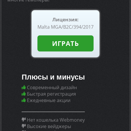
Лицензия:
Malta MGA/B2C/394/2017
ИГРАТЬ
Плюсы и минусы
Современный дизайн
Быстрая регистрация
Ежедневные акции
Нет кошелька Webmoney
Высокие вейджеры