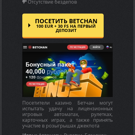
Отсутствие бездепов
ПОСЕТИТЬ BETCHAN
100 EUR + 30 FS НА ПЕРВЫЙ
ДЕПОЗИТ
Посетители казино Бетчан могут
испытать удачу на лицензионных
игровых автоматах, рулетках,
карточных играх, а также принять
участие в розыгрышах джекпота