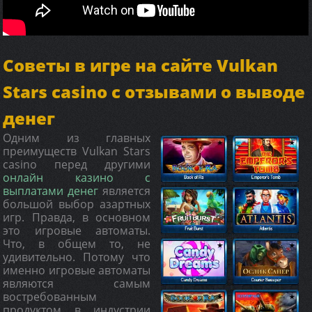
Советы в игре на сайте Vulkan
Stars casino с отзывами о выводе
денег
Одним из главных
преимуществ Vulkan Stars
casino перед другими
онлайн казино с
выплатами денег
является
большой выбор азартных
игр. Правда, в основном
это игровые автоматы.
Что, в общем то, не
удивительно. Потому что
именно игровые автоматы
являются самым
востребованным
продуктом в индустрии