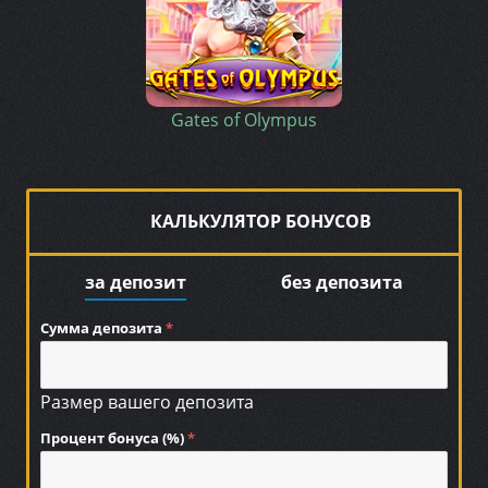
Gates of Olympus
КАЛЬКУЛЯТОР БОНУСОВ
за депозит
без депозита
Сумма депозита
*
Размер вашего депозита
Процент бонуса (%)
*