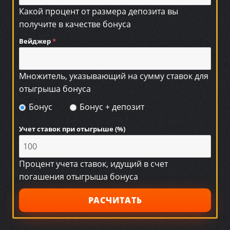
Какой процент от размера депозита вы
получите в качестве бонуса
Вейджер
*
Множитель, указывающий на сумму ставок для
отыгрыша бонуса
Бонус
Бонус + депозит
Учет ставок при отыгрыше (%)
Процент учета ставок, идущий в счет
погашения отыгрыша бонуса
РАСЧИТАТЬ