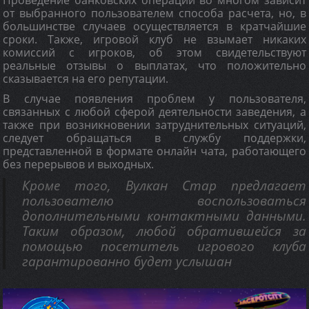
Проведение банковских операций во многом зависит
от выбранного пользователем способа расчета, но, в
большинстве случаев осуществляется в кратчайшие
сроки. Также, игровой клуб не взымает никаких
комиссий с игроков, об этом свидетельствуют
реальные отзывы о выплатах, что положительно
сказывается на его репутации.
В случае появления проблем у пользователя,
связанных с любой сферой деятельности заведения, а
также при возникновении затруднительных ситуаций,
следует обращаться в службу поддержки,
представленной в формате онлайн чата, работающего
без перерывов и выходных.
Кроме того, Вулкан Стар предлагает
пользователю воспользоваться
дополнительными контактными данными.
Таким образом, любой обратившейся за
помощью посетитель игрового клуба
гарантированно будет услышан