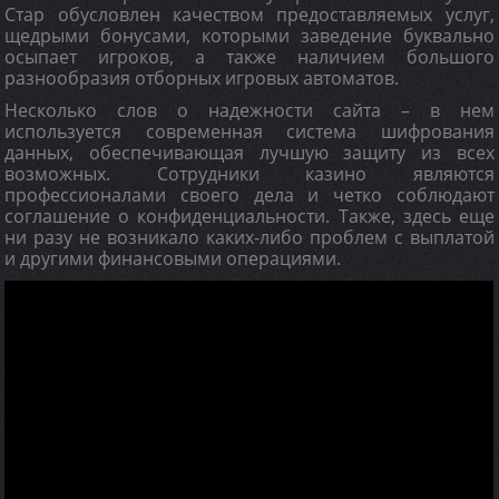
Стар обусловлен качеством предоставляемых услуг,
щедрыми бонусами, которыми заведение буквально
осыпает игроков, а также наличием большого
разнообразия отборных игровых автоматов.
Несколько слов о надежности сайта – в нем
используется современная система шифрования
данных, обеспечивающая лучшую защиту из всех
возможных. Сотрудники казино являются
профессионалами своего дела и четко соблюдают
соглашение о конфиденциальности. Также, здесь еще
ни разу не возникало каких-либо проблем с выплатой
и другими финансовыми операциями.