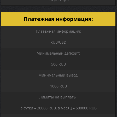
Платежная информация:
Платежная информация:
RUB/USD
Минимальный депозит:
500 RUB
Минимальный вывод:
1000 RUB
Лимиты на выплаты:
в сутки – 30000 RUB, в месяц – 500000 RUB