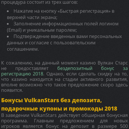
процедура состоит из трех шагов:
Нажатие на кнопку «Быстрая регистрация» в
верхней части экрана;
Заполнение информационных полей логином
(Email) и уникальным паролем;
Подтверждение введенных вами персональных
данных и согласие с пользовательским
соглашением.
К сожалению, на данный момент казино Вулкан Старс
не предоставляет
бездепозитный бонус за
регистрацию 2018
. Однако, если сделать скидку на то,
что казино находится на стадии активного развития,
вполне возможно что такое предложение скоро здесь
появится.
Бонусы VulkanStars без депозита,
подарочные купоны и промокоды 2018
В заведении VulkanStars действует обширная бонусная
программа. Главным предложением для новых
игроков является бонус на депозит в размере 500